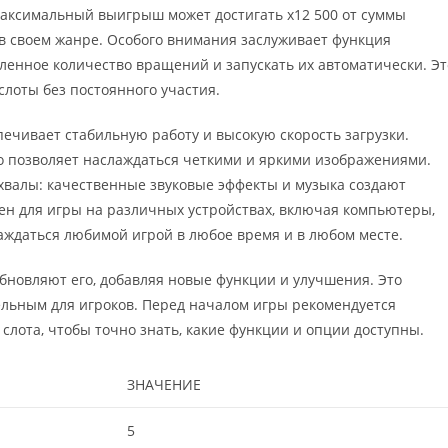
аксимальный выигрыш может достигать x12 500 от суммы
 в своем жанре. Особого внимания заслуживает функция
еленное количество вращений и запускать их автоматически. Эт
слоты без постоянного участия.
ечивает стабильную работу и высокую скорость загрузки.
о позволяет наслаждаться четкими и яркими изображениями.
хвалы: качественные звуковые эффекты и музыка создают
ен для игры на различных устройствах, включая компьютеры,
аждаться любимой игрой в любое время и в любом месте.
обновляют его, добавляя новые функции и улучшения. Это
ельным для игроков. Перед началом игры рекомендуется
слота, чтобы точно знать, какие функции и опции доступны.
ЗНАЧЕНИЕ
5