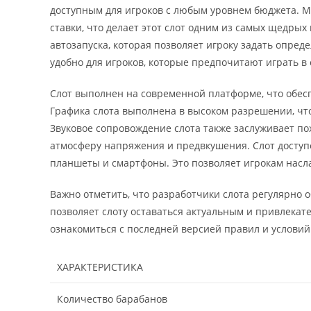
доступным для игроков с любым уровнем бюджета. М
ставки, что делает этот слот одним из самых щедрых
автозапуска, которая позволяет игроку задать опред
удобно для игроков, которые предпочитают играть в 
Слот выполнен на современной платформе, что обесп
Графика слота выполнена в высоком разрешении, чт
Звуковое сопровождение слота также заслуживает по
атмосферу напряжения и предвкушения. Слот доступ
планшеты и смартфоны. Это позволяет игрокам насл
Важно отметить, что разработчики слота регулярно 
позволяет слоту оставаться актуальным и привлекат
ознакомиться с последней версией правил и условий 
ХАРАКТЕРИСТИКА
Количество барабанов