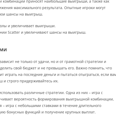
 и комбинации приносят наибольшие выигрыши, а также как
ижения максимального результата. Опытные игроки могут
свои шансы на выигрыш.
волы и увеличивает выигрыши.
нии Scatter и увеличивают шансы на выигрыш.
ами
 зависит не только от удачи, но и от грамотной стратегии и
делить свой бюджет и не превышать его. Важно помнить, что
тоит играть на последние деньги и пытаться отыграться, если ва
ш и строго придерживайтесь их.
пользовать различные стратегии. Одна из них – игра с
ичивает вероятность формирования выигрышной комбинации,
я – игра с небольшими ставками в течение длительного
цию бонусных функций и получение крупных выплат.