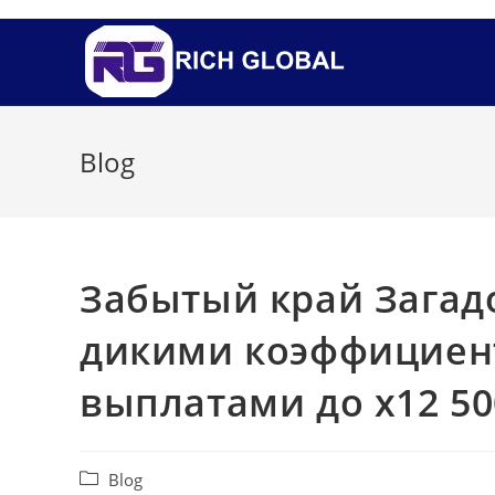
Blog
Забытый край Загадо
дикими коэффициен
выплатами до x12 50
Blog