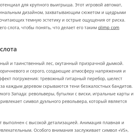
потенциал для крупного выигрыша. Этот игровой автомат,
игинальным дизайном, захватывающим сюжетом и щедрыми
очитающих темную эстетику и острые ощущения от риска.
о слота, чтобы понять, что делает его таким
olimp com
слота
емный и таинственный лес, окутанный призрачной дымкой.
коричневого и серого, создающие атмосферу напряжения и
ффект погружения: тревожный гитарный перебор, шелест
 за каждым деревом скрываются тени безжалостных бандитов.
ого Запада: револьверы, бутылки с виски, игральные карты и
ривлекает символ дуэльного револьвера, который является
т выполнен с высокой детализацией. Анимация плавная и
увлекательным. Особого внимания заслуживает символ «VS»,