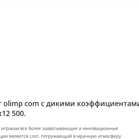
т olimp com с дикими коэффициентам
12 500.
я игрокам все более захватывающие и инновационные
ции является слот, погружающий в мрачную атмосферу