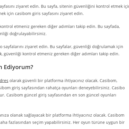
fasını ziyaret edin. Bu sayfa, sitenin güvenliğini kontrol etmek içi
mek için casibom giris sayfasını ziyaret edin.
 kontrol etmeniz gereken diğer adımları takip edin. Bu sayfada,
liği doğrulayabilirsiniz.
 sayfalarını ziyaret edin. Bu sayfalar, güvenliği doğrulamak için
k, güvenliği kontrol etmeniz gereken diğer adımları takip edin.
h Ediyorum?
dres
olarak güvenli bir platforma ihtiyacınız olacak. Casibom,
sibom giriş sayfasından rahatça oyunları deneyebilirsiniz. Casibo
uttur. Casibom güncel giriş sayfasından en son güncel oyunları
manıza olanak sağlayacak bir platforma ihtiyacınız olacak. Casibom
 daha fazlasından seçim yapabilirsiniz. Her oyun türüne uygun bir