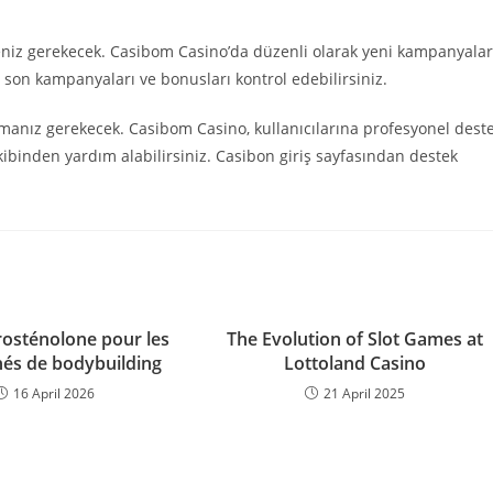
eniz gerekecek. Casibom Casino’da düzenli olarak yeni kampanyalar
son kampanyaları ve bonusları kontrol edebilirsiniz.
manız gerekecek. Casibom Casino, kullanıcılarına profesyonel dest
ibinden yardım alabilirsiniz. Casibon giriş sayfasından destek
osténolone pour les
The Evolution of Slot Games at
és de bodybuilding
Lottoland Casino
16 April 2026
21 April 2025