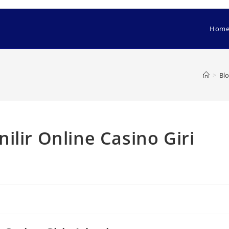
Hom
>
Bl
ilir Online Casino Giri