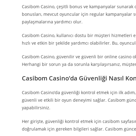
Casibom Casino, çeşitli bonus ve kampanyalar sunarak o
bonusları, mevcut oyuncular için regular kampanyalar s
paylaşmalarına yardımcı olur.
Casibom Casino, kullanıcı dostu bir müşteri hizmetleri e
hızlı ve etkin bir şekilde yardımcı olabilirler. Bu, oyuncu
Casibom Casino, güvenilir ve güvenli bir online casino ol
Herhangi bir sorun ya da sorunla karşılaşırsanız, müşter
Casibom Casino’da Güvenliği Nasıl Ko
Casibom Casino’da güvenliği kontrol etmek için ilk adım,
güvenli ve etkili bir oyun deneyimi sağlar. Casibom güncel
yapabilirsiniz.
Her girişte, güvenliği kontrol etmek için casibom sayfas
doğrulamak için gereken bilgileri sağlar. Casibom güncel