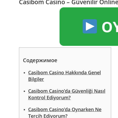
Casibom Casino – Güvenilir Online
O
Содержимое
Casibom Casino Hakkında Genel
Bilgiler
Casibom Casino’da Güvenliği Nasıl
Kontrol Ediyorum?
Casibom Casino’da Oynarken Ne
Tercih Ediyorum?