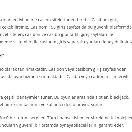
unan en iyi online casino sitelerinden biridir. Casibom giriş
 çekebilirsiniz. Casibom 158 giriş sayfası da bu güvenli platformda
l siteleri, casibon ve casibo gibi farklı giriş sayfaları ile
ı ödeme sistemleri ile casibom giriş yaparak oyunları deneyebilirsini
er
sino olarak tanınmaktadır. Casibon veya casibom giriş sayfasından
yfası da aynı hizmeti sunmaktadır. Casibo veya cadibom isimleriyle
a çeşitli deneyimler sunar. Bu oyunlar arasında slotlar, blackjack,
el bir ekran tasarımı ve kullanıcı dostu arayüz sunar.
cü bir tutum sergiler. Tüm finansal işlemler şifreleme teknolojile
oyuncuların güvenli bir ortamda oynayabileceklerini garanti eder.