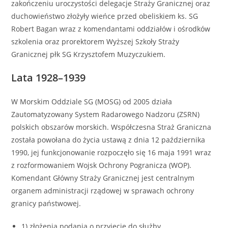
zakończeniu uroczystości delegacje Straży Granicznej oraz
duchowieństwo złożyły wieńce przed obeliskiem ks. SG
Robert Bagan wraz z komendantami oddziałów i ośrodków
szkolenia oraz prorektorem Wyższej Szkoły Straży
Granicznej płk SG Krzysztofem Muzyczukiem.
Lata 1928–1939
W Morskim Oddziale SG (MOSG) od 2005 działa
Zautomatyzowany System Radarowego Nadzoru (ZSRN)
polskich obszarów morskich. Współczesna Straż Graniczna
została powołana do życia ustawą z dnia 12 października
1990, jej funkcjonowanie rozpoczęło się 16 maja 1991 wraz
z rozformowaniem Wojsk Ochrony Pogranicza (WOP).
Komendant Główny Straży Granicznej jest centralnym
organem administracji rządowej w sprawach ochrony
granicy państwowej.
1) złożenia podania o przyjęcie do służby,