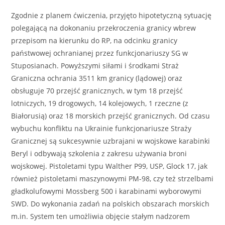
Zgodnie z planem ćwiczenia, przyjęto hipotetyczną sytuację
polegającą na dokonaniu przekroczenia granicy wbrew
przepisom na kierunku do RP, na odcinku granicy
państwowej ochranianej przez funkcjonariuszy SG w
Stuposianach. Powyższymi siłami i środkami Straż
Graniczna ochrania 3511 km granicy (lądowej) oraz
obsługuje 70 przejść granicznych, w tym 18 przejść
lotniczych, 19 drogowych, 14 kolejowych, 1 rzeczne (z
Białorusią) oraz 18 morskich przejść granicznych. Od czasu
wybuchu konfliktu na Ukrainie funkcjonariusze Straży
Granicznej są sukcesywnie uzbrajani w wojskowe karabinki
Beryl i odbywają szkolenia z zakresu używania broni
wojskowej. Pistoletami typu Walther P99, USP, Glock 17, jak
również pistoletami maszynowymi PM-98, czy też strzelbami
gładkolufowymi Mossberg 500 i karabinami wyborowymi
SWD. Do wykonania zadań na polskich obszarach morskich
m.in. System ten umożliwia objęcie stałym nadzorem