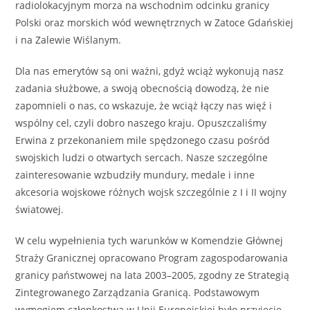
radiolokacyjnym morza na wschodnim odcinku granicy
Polski oraz morskich wód wewnętrznych w Zatoce Gdańskiej
i na Zalewie Wiślanym.
Dla nas emerytów są oni ważni, gdyż wciąż wykonują nasz
zadania służbowe, a swoją obecnością dowodzą, że nie
zapomnieli o nas, co wskazuje, że wciąż łączy nas więź i
wspólny cel, czyli dobro naszego kraju. Opuszczaliśmy
Erwina z przekonaniem mile spędzonego czasu pośród
swojskich ludzi o otwartych sercach. Nasze szczególne
zainteresowanie wzbudziły mundury, medale i inne
akcesoria wojskowe różnych wojsk szczególnie z I i II wojny
światowej.
W celu wypełnienia tych warunków w Komendzie Głównej
Straży Granicznej opracowano Program zagospodarowania
granicy państwowej na lata 2003–2005, zgodny ze Strategią
Zintegrowanego Zarządzania Granicą. Podstawowym
wymogiem członkostwa w Unii Europejskiej było przyjęcie