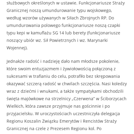
służbowych określonych w ustawie. Funkcjonariusze Straży
Granicznej noszą umundurowanie typu wojskowego,
według wzorów używanych w Siłach Zbrojnych RP. Do
umundurowania polowego funkcjonariusze noszą czapki
typu kepi w kamuflażu SG 14 lub berety (funkcjonariusze
noszący ubiór wz. Sił Powietrznych i wz. Marynarki
Wojennej).
Jednakże radość i nadzieję dało nam młodsze pokolenie,
które swoim entuzjazmem i żywiołowością połączoną z
sukcesami w trafianiu do celu, potrafiło bez skrępowania
okazywać szczerą radość w chwilach szczęścia. Nasi koledzy
wraz z dziećmi i wnukami, a także sympatykami obchodzili
święta majówkowe na strzelnicy „Czerwena” w Ściborzycach
Wielkich, która zawsze przyjmuje nas gościnnie i po
przyjacielsku. W uroczystościach uczestniczyła delegacja
Regionu Koszalin Związku Emerytów i Rencistów Straży
Granicznej na czele z Prezesem Regionu kol. Po