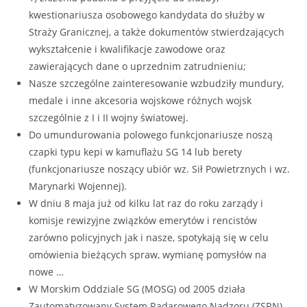
kwestionariusza osobowego kandydata do służby w
Straży Granicznej, a także dokumentów stwierdzających
wykształcenie i kwalifikacje zawodowe oraz
zawierających dane o uprzednim zatrudnieniu;
Nasze szczególne zainteresowanie wzbudziły mundury,
medale i inne akcesoria wojskowe różnych wojsk
szczególnie z I i II wojny światowej.
Do umundurowania polowego funkcjonariusze noszą
czapki typu kepi w kamuflażu SG 14 lub berety
(funkcjonariusze noszący ubiór wz. Sił Powietrznych i wz.
Marynarki Wojennej).
W dniu 8 maja już od kilku lat raz do roku zarządy i
komisje rewizyjne związków emerytów i rencistów
zarówno policyjnych jak i nasze, spotykają się w celu
omówienia bieżących spraw, wymianę pomysłów na
nowe …
W Morskim Oddziale SG (MOSG) od 2005 działa
Zautomatyzowany System Radarowego Nadzoru (ZSRN)