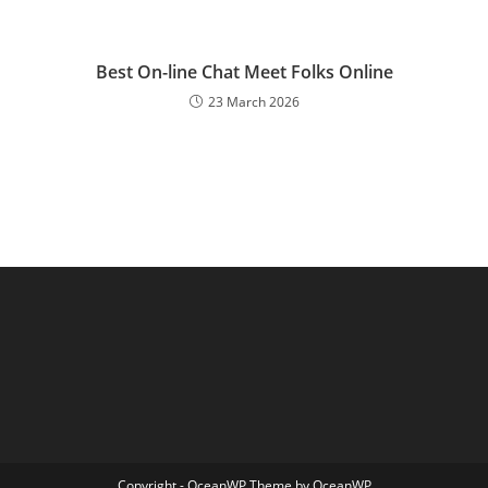
Best On-line Chat Meet Folks Online
23 March 2026
Copyright - OceanWP Theme by OceanWP