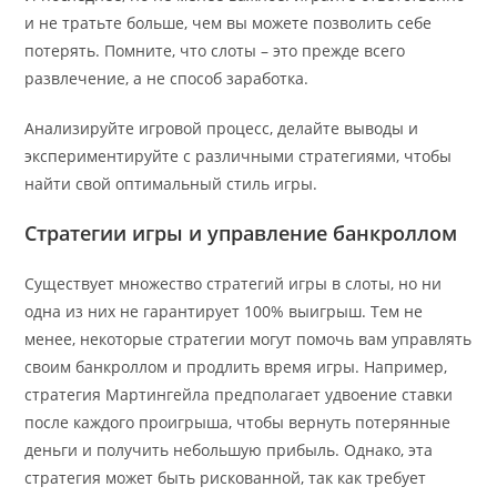
и не тратьте больше, чем вы можете позволить себе
потерять. Помните, что слоты – это прежде всего
развлечение, а не способ заработка.
Анализируйте игровой процесс, делайте выводы и
экспериментируйте с различными стратегиями, чтобы
найти свой оптимальный стиль игры.
Стратегии игры и управление банкроллом
Существует множество стратегий игры в слоты, но ни
одна из них не гарантирует 100% выигрыш. Тем не
менее, некоторые стратегии могут помочь вам управлять
своим банкроллом и продлить время игры. Например,
стратегия Мартингейла предполагает удвоение ставки
после каждого проигрыша, чтобы вернуть потерянные
деньги и получить небольшую прибыль. Однако, эта
стратегия может быть рискованной, так как требует