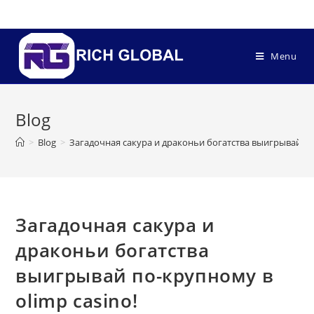
Menu
Blog
>
Blog
>
Загадочная сакура и драконьи богатства выигрывай по-
Загадочная сакура и
драконьи богатства
выигрывай по-крупному в
olimp casino!