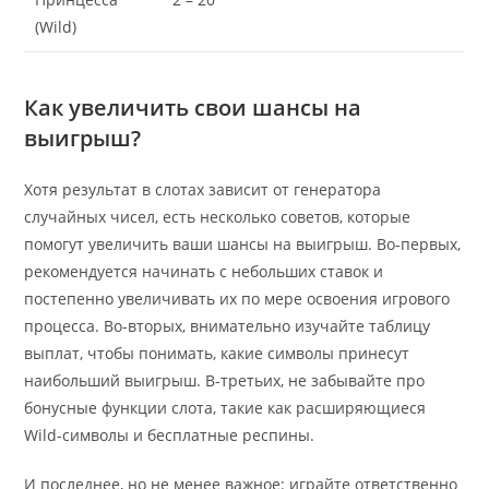
(Wild)
Как увеличить свои шансы на
выигрыш?
Хотя результат в слотах зависит от генератора
случайных чисел, есть несколько советов, которые
помогут увеличить ваши шансы на выигрыш. Во-первых,
рекомендуется начинать с небольших ставок и
постепенно увеличивать их по мере освоения игрового
процесса. Во-вторых, внимательно изучайте таблицу
выплат, чтобы понимать, какие символы принесут
наибольший выигрыш. В-третьих, не забывайте про
бонусные функции слота, такие как расширяющиеся
Wild-символы и бесплатные респины.
И последнее, но не менее важное: играйте ответственно