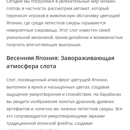
Сегодня мы погрузимся в увлекательный мир онлайн-
слотов, в частности, рассмотрим автомат, который
переносит игроков в живописную обстановку цветущей
Японии, где среди лепестков сакуры скрываются
невероятные сокровища. Этот слот известен своей
уникальной механикой, ярким дизайном и возможностью
получить впечатляющие выигрыши.
Весенняя Япония: Завораживающая
атмосфера слота
Слот, посвященный атмосфере цветущей Японии,
выполнен в ярких и насыщенных цветах, создавая
ощущение умиротворения и спокойствия. На барабанах
вы увидите изображения золотых драконов, древних
артефактов и, конечно же, нежных лепестков сакуры. Все
это сопровождается умиротворяющими звуками
традиционной японской флейты, создавая