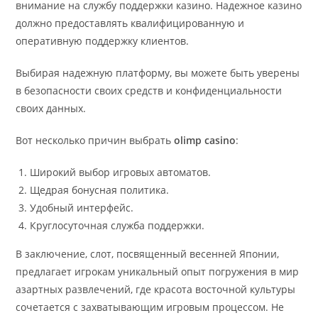
внимание на службу поддержки казино. Надежное казино
должно предоставлять квалифицированную и
оперативную поддержку клиентов.
Выбирая надежную платформу, вы можете быть уверены
в безопасности своих средств и конфиденциальности
своих данных.
Вот несколько причин выбрать
olimp casino
:
Широкий выбор игровых автоматов.
Щедрая бонусная политика.
Удобный интерфейс.
Круглосуточная служба поддержки.
В заключение, слот, посвященный весенней Японии,
предлагает игрокам уникальный опыт погружения в мир
азартных развлечений, где красота восточной культуры
сочетается с захватывающим игровым процессом. Не