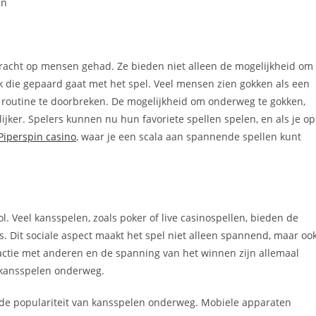
en
racht op mensen gehad. Ze bieden niet alleen de mogelijkheid om
k die gepaard gaat met het spel. Veel mensen zien gokken als een
 routine te doorbreken. De mogelijkheid om onderweg te gokken,
ijker. Spelers kunnen nu hun favoriete spellen spelen, en als je op
Piperspin casino
, waar je een scala aan spannende spellen kunt
ol. Veel kansspelen, zoals poker of live casinospellen, bieden de
. Dit sociale aspect maakt het spel niet alleen spannend, maar oo
actie met anderen en de spanning van het winnen zijn allemaal
 kansspelen onderweg.
 de populariteit van kansspelen onderweg. Mobiele apparaten