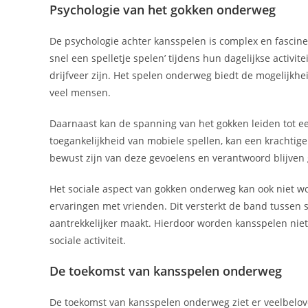
Psychologie van het gokken onderweg
De psychologie achter kansspelen is complex en fascine
snel een spelletje spelen’ tijdens hun dagelijkse activi
drijfveer zijn. Het spelen onderweg biedt de mogelijkhei
veel mensen.
Daarnaast kan de spanning van het gokken leiden tot e
toegankelijkheid van mobiele spellen, kan een krachtige 
bewust zijn van deze gevoelens en verantwoord blijven go
Het sociale aspect van gokken onderweg kan ook niet 
ervaringen met vrienden. Dit versterkt de band tussen
aantrekkelijker maakt. Hierdoor worden kansspelen niet
sociale activiteit.
De toekomst van kansspelen onderweg
De toekomst van kansspelen onderweg ziet er veelbelov