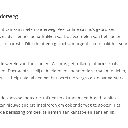
nderweg
acht van kansspelen onderweg. Veel online casino’s gebruiken
Deze advertenties benadrukken vaak de voordelen van het spelen
e maar wilt. Dit schept een gevoel van urgentie en maakt het voor
de wereld van kansspelen. Casino’s gebruiken platforms zoals
n. Door aantrekkelijke beelden en spannende verhalen te delen,
. Dit helpt niet alleen om het bereik te vergroten, maar versterkt
 de kansspelindustrie. Influencers kunnen een breed publiek
kan nieuwe spelers inspireren om ook onderweg te gokken. Het
 de beslissing om deel te nemen aan kansspelen aanzienlijk