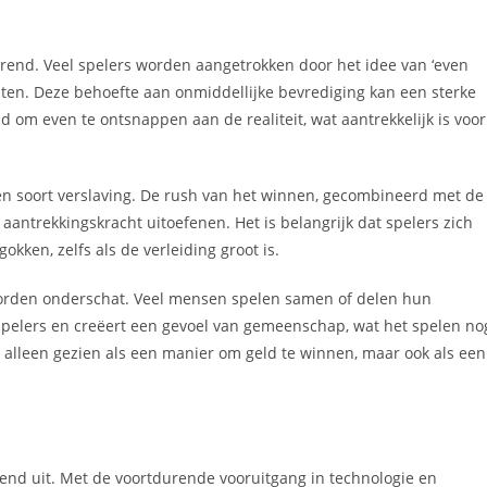
rend. Veel spelers worden aangetrokken door het idee van ‘even
teiten. Deze behoefte aan onmiddellijke bevrediging kan een sterke
d om even te ontsnappen aan de realiteit, wat aantrekkelijk is voor
en soort verslaving. De rush van het winnen, gecombineerd met de
aantrekkingskracht uitoefenen. Het is belangrijk dat spelers zich
kken, zelfs als de verleiding groot is.
worden onderschat. Veel mensen spelen samen of delen hun
 spelers en creëert een gevoel van gemeenschap, wat het spelen no
 alleen gezien als een manier om geld te winnen, maar ook als een
end uit. Met de voortdurende vooruitgang in technologie en