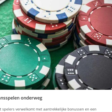
ansspelen onderweg
at spelers verwelkomt met aantrekkelijke bonussen en een