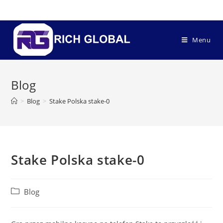
Menu
Blog
>
Blog
>
Stake Polska stake-0
Stake Polska stake-0
Blog