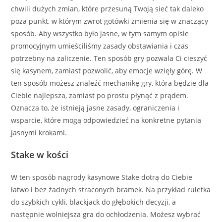
chwili dużych zmian, które przesuną Twoją sieć tak daleko
poza punkt, w którym zwrot gotówki zmienia się w znaczący
sposób. Aby wszystko było jasne, w tym samym opisie
promocyjnym umieściliśmy zasady obstawiania i czas
potrzebny na zaliczenie. Ten sposób gry pozwala Ci cieszyć
się kasynem, zamiast pozwolić, aby emocje wzięły górę. W
ten sposób możesz znaleźć mechanikę gry, która będzie dla
Ciebie najlepsza, zamiast po prostu płynąć z prądem.
Oznacza to, że istnieją jasne zasady, ograniczenia i
wsparcie, które mogą odpowiedzieć na konkretne pytania
jasnymi krokami.
Stake w kości
W ten sposób nagrody kasynowe Stake dotrą do Ciebie
łatwo i bez żadnych straconych bramek. Na przykład ruletka
do szybkich cykli, blackjack do głębokich decyzji, a
następnie wolniejsza gra do ochłodzenia. Możesz wybrać