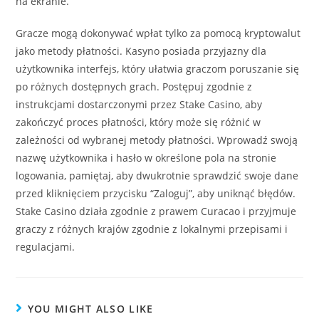
na ekranie.
Gracze mogą dokonywać wpłat tylko za pomocą kryptowalut
jako metody płatności. Kasyno posiada przyjazny dla
użytkownika interfejs, który ułatwia graczom poruszanie się
po różnych dostępnych grach. Postępuj zgodnie z
instrukcjami dostarczonymi przez Stake Casino, aby
zakończyć proces płatności, który może się różnić w
zależności od wybranej metody płatności. Wprowadź swoją
nazwę użytkownika i hasło w określone pola na stronie
logowania, pamiętaj, aby dwukrotnie sprawdzić swoje dane
przed kliknięciem przycisku “Zaloguj”, aby uniknąć błędów.
Stake Casino działa zgodnie z prawem Curacao i przyjmuje
graczy z różnych krajów zgodnie z lokalnymi przepisami i
regulacjami.
YOU MIGHT ALSO LIKE