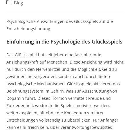
Blog
Psychologische Auswirkungen des Glücksspiels auf die
Entscheidungsfindung
Einführung in die Psychologie des Glücksspiels
Das Glücksspiel hat seit jeher eine faszinierende
Anziehungskraft auf Menschen. Diese Anziehung wird nicht
nur durch den Nervenkitzel und die Möglichkeit, Geld zu
gewinnen, hervorgerufen, sondern auch durch tiefere
psychologische Mechanismen. Glücksspiele aktivieren das
Belohnungssystem im Gehirn, was zur Ausschüttung von
Dopamin führt. Dieses Hormon vermittelt Freude und
Zufriedenheit, wodurch die Spieler motiviert werden,
weiterzuspielen, oft ohne die Konsequenzen ihrer
Entscheidungen vollständig zu überblicken. Für Anfänger
kann es hilfreich sein, über verantwortungsbewusstes