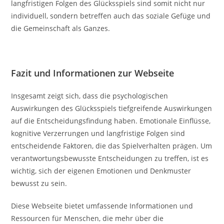
langfristigen Folgen des Glücksspiels sind somit nicht nur
individuell, sondern betreffen auch das soziale Gefüge und
die Gemeinschaft als Ganzes.
Fazit und Informationen zur Webseite
Insgesamt zeigt sich, dass die psychologischen
Auswirkungen des Glücksspiels tiefgreifende Auswirkungen
auf die Entscheidungsfindung haben. Emotionale Einflüsse,
kognitive Verzerrungen und langfristige Folgen sind
entscheidende Faktoren, die das Spielverhalten prägen. Um
verantwortungsbewusste Entscheidungen zu treffen, ist es
wichtig, sich der eigenen Emotionen und Denkmuster
bewusst zu sein.
Diese Webseite bietet umfassende Informationen und
Ressourcen für Menschen, die mehr über die