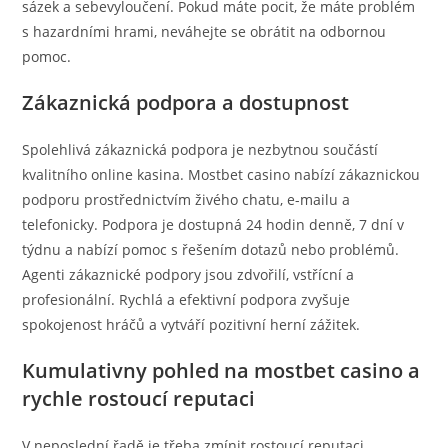
sázek a sebevyloučení. Pokud máte pocit, že máte problém
s hazardními hrami, neváhejte se obrátit na odbornou
pomoc.
Zákaznická podpora a dostupnost
Spolehlivá zákaznická podpora je nezbytnou součástí
kvalitního online kasina. Mostbet casino nabízí zákaznickou
podporu prostřednictvím živého chatu, e-mailu a
telefonicky. Podpora je dostupná 24 hodin denně, 7 dní v
týdnu a nabízí pomoc s řešením dotazů nebo problémů.
Agenti zákaznické podpory jsou zdvořilí, vstřícní a
profesionální. Rychlá a efektivní podpora zvyšuje
spokojenost hráčů a vytváří pozitivní herní zážitek.
Kumulativny pohled na
mostbet casino
a
rychle rostoucí reputaci
V neposlední řadě je třeba zmínit rostoucí reputaci