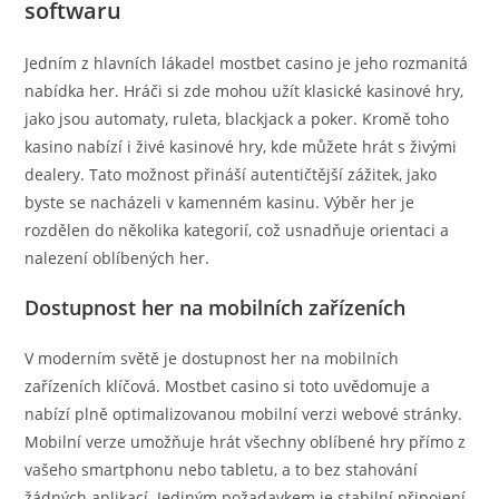
softwaru
Jedním z hlavních lákadel mostbet casino je jeho rozmanitá
nabídka her. Hráči si zde mohou užít klasické kasinové hry,
jako jsou automaty, ruleta, blackjack a poker. Kromě toho
kasino nabízí i živé kasinové hry, kde můžete hrát s živými
dealery. Tato možnost přináší autentičtější zážitek, jako
byste se nacházeli v kamenném kasinu. Výběr her je
rozdělen do několika kategorií, což usnadňuje orientaci a
nalezení oblíbených her.
Dostupnost her na mobilních zařízeních
V moderním světě je dostupnost her na mobilních
zařízeních klíčová. Mostbet casino si toto uvědomuje a
nabízí plně optimalizovanou mobilní verzi webové stránky.
Mobilní verze umožňuje hrát všechny oblíbené hry přímo z
vašeho smartphonu nebo tabletu, a to bez stahování
žádných aplikací. Jediným požadavkem je stabilní připojení