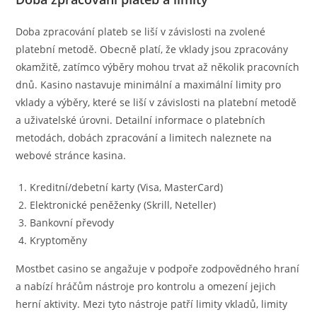
Doba zpracování plateb se liší v závislosti na zvolené
platební metodě. Obecně platí, že vklady jsou zpracovány
okamžitě, zatímco výběry mohou trvat až několik pracovních
dnů. Kasino nastavuje minimální a maximální limity pro
vklady a výběry, které se liší v závislosti na platební metodě
a uživatelské úrovni. Detailní informace o platebních
metodách, dobách zpracování a limitech naleznete na
webové stránce kasina.
Kreditní/debetní karty (Visa, MasterCard)
Elektronické peněženky (Skrill, Neteller)
Bankovní převody
Kryptoměny
Mostbet casino se angažuje v podpoře zodpovědného hraní
a nabízí hráčům nástroje pro kontrolu a omezení jejich
herní aktivity. Mezi tyto nástroje patří limity vkladů, limity