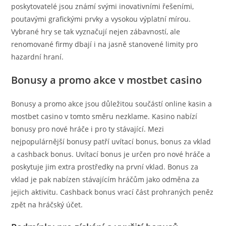
poskytovatelé jsou známí svými inovativními řešeními,
poutavými grafickými prvky a vysokou výplatní mírou.
Vybrané hry se tak vyznačují nejen zábavností, ale
renomované firmy dbají i na jasně stanovené limity pro
hazardní hraní.
Bonusy a promo akce v mostbet casino
Bonusy a promo akce jsou důležitou součástí online kasin a
mostbet casino v tomto směru nezklame. Kasino nabízí
bonusy pro nové hráče i pro ty stávající. Mezi
nejpopulárnější bonusy patří uvítací bonus, bonus za vklad
a cashback bonus. Uvítací bonus je určen pro nové hráče a
poskytuje jim extra prostředky na první vklad. Bonus za
vklad je pak nabízen stávajícím hráčům jako odměna za
jejich aktivitu. Cashback bonus vrací část prohraných peněz
zpět na hráčský účet.