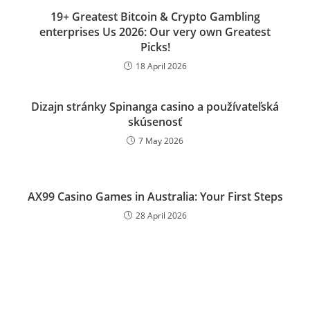
19+ Greatest Bitcoin & Crypto Gambling
enterprises Us 2026: Our very own Greatest
Picks!
18 April 2026
Dizajn stránky Spinanga casino a používateľská
skúsenosť
7 May 2026
AX99 Casino Games in Australia: Your First Steps
28 April 2026