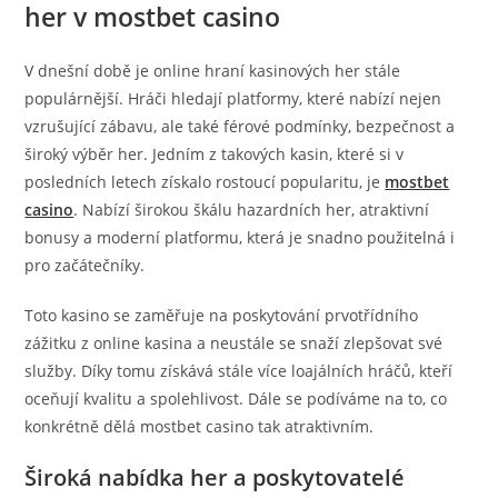
her v mostbet casino
V dnešní době je online hraní kasinových her stále
populárnější. Hráči hledají platformy, které nabízí nejen
vzrušující zábavu, ale také férové podmínky, bezpečnost a
široký výběr her. Jedním z takových kasin, které si v
posledních letech získalo rostoucí popularitu, je
mostbet
casino
. Nabízí širokou škálu hazardních her, atraktivní
bonusy a moderní platformu, která je snadno použitelná i
pro začátečníky.
Toto kasino se zaměřuje na poskytování prvotřídního
zážitku z online kasina a neustále se snaží zlepšovat své
služby. Díky tomu získává stále více loajálních hráčů, kteří
oceňují kvalitu a spolehlivost. Dále se podíváme na to, co
konkrétně dělá mostbet casino tak atraktivním.
Široká nabídka her a poskytovatelé