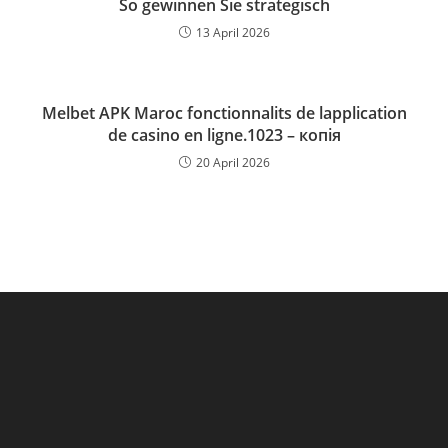
So gewinnen Sie strategisch
13 April 2026
Melbet APK Maroc fonctionnalits de lapplication
de casino en ligne.1023 – копія
20 April 2026