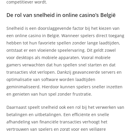
competitiever wordt.
De rol van snelheid in online casino’s België
Snelheid is een doorslaggevende factor bij het kiezen van
een online casino in België. Wanneer spelers direct toegang
hebben tot hun favoriete spellen zonder lange laadtijden,
ontstaat er een vloeiende speelervaring. Dit geldt zowel
voor desktops als mobiele apparaten. Vooral mobiele
gamers verwachten dat hun spellen snel starten en dat
transacties vlot verlopen. Dankzij geavanceerde servers en
optimalisatie van software worden laadtijden
geminimaliseerd. Hierdoor kunnen spelers sneller inzetten
en genieten van hun spel zonder frustratie.
Daarnaast speelt snelheid ook een rol bij het verwerken van
betalingen en uitbetalingen. Een efficiënte en snelle
afhandeling van financiële transacties verhoogt het
vertrouwen van spelers en zorgt voor een veiligere