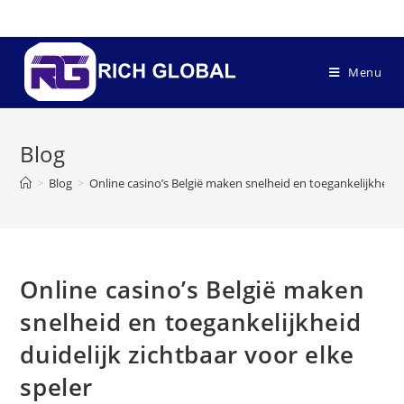
Menu
Blog
>
Blog
>
Online casino’s België maken snelheid en toegankelijkheid d
Online casino’s België maken
snelheid en toegankelijkheid
duidelijk zichtbaar voor elke
speler