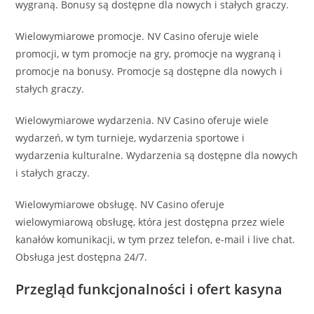
wygraną. Bonusy są dostępne dla nowych i stałych graczy.
Wielowymiarowe promocje. NV Casino oferuje wiele
promocji, w tym promocje na gry, promocje na wygraną i
promocje na bonusy. Promocje są dostępne dla nowych i
stałych graczy.
Wielowymiarowe wydarzenia. NV Casino oferuje wiele
wydarzeń, w tym turnieje, wydarzenia sportowe i
wydarzenia kulturalne. Wydarzenia są dostępne dla nowych
i stałych graczy.
Wielowymiarowe obsługę. NV Casino oferuje
wielowymiarową obsługę, która jest dostępna przez wiele
kanałów komunikacji, w tym przez telefon, e-mail i live chat.
Obsługa jest dostępna 24/7.
Przegląd funkcjonalności i ofert kasyna