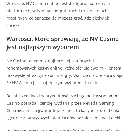
Wreszcie, NV Casino online jest dostępne na różnych
platformach, w tym na komputerach i urządzeniach
mobilnych, co oznacza, że możesz grać, gdziekolwiek
chcesz.
Wartości, które sprawiają, że NV Casino
jest najlepszym wyborem
NV Casino to jeden z najbardziej zaufanych i
renomowanych kasyn online, które oferują swoim klientom
niezwykle atrakcyjne warunki gry. Wartości, które sprawiają,
że NV Casino jest najlepszym wyborem, to m.in.:
Bezpieczeństwo i wiarygodność. NV
legalne kasyno online
Casino posiada licencję, wydaną przez Nevada Gaming
Commission, co gwarantuje, że jest to kasyno, które działa
zgodnie z najwyższych standardów bezpieczeństwa i etyki.
Wielowymiarowe gry. NV Casino oferuje szeroki wybór gier,