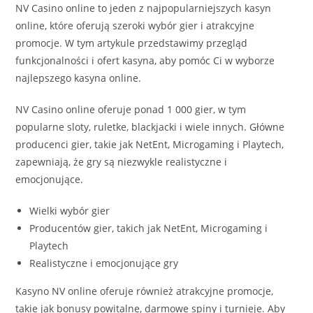
NV Casino online to jeden z najpopularniejszych kasyn
online, które oferują szeroki wybór gier i atrakcyjne
promocje. W tym artykule przedstawimy przegląd
funkcjonalności i ofert kasyna, aby pomóc Ci w wyborze
najlepszego kasyna online.
NV Casino online oferuje ponad 1 000 gier, w tym
popularne sloty, ruletke, blackjacki i wiele innych. Główne
producenci gier, takie jak NetEnt, Microgaming i Playtech,
zapewniają, że gry są niezwykle realistyczne i
emocjonujące.
Wielki wybór gier
Producentów gier, takich jak NetEnt, Microgaming i
Playtech
Realistyczne i emocjonujące gry
Kasyno NV online oferuje również atrakcyjne promocje,
takie jak bonusy powitalne, darmowe spiny i turnieje. Aby