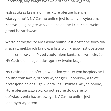
i promocji, aby zwiększyć swoje szanse na wygraną.
Jeśli szukasz kasyna online, które oferuje licencję i
wiarygodność, NV Casino online jest idealnym wyborem.
Zdecyduj się na grę w NV Casino online i ciesz się swoimi
grami hazardowymi!
Warto pamiętać, że NV Casino online jest dostępne tylko dla
graczy z niektórych krajów, a lista tych krajów jest dostępna
na stronie kasyna. Przed zapisaniem konta, upewnij się, że
NV Casino online jest dostępne w twoim kraju.
NV Casino online oferuje wiele korzyści, w tym bezpieczne i
poufne transakcje, szeroki wybór gier i bonusów, a także
profesjonalną obsługę klienta. Jeśli szukasz kasyna online,
które oferuje wszystko, co potrzebne do udanego
doświadczenia hazardowego, NV Casino online jest
idealnym wyborem.