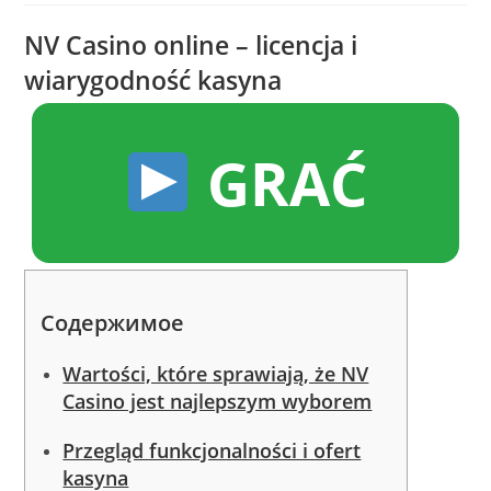
NV Casino online – licencja i
wiarygodność kasyna
GRAĆ
Содержимое
Wartości, które sprawiają, że NV
Casino jest najlepszym wyborem
Przegląd funkcjonalności i ofert
kasyna