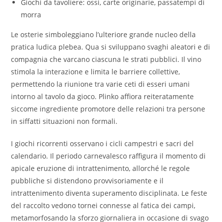
Giochi da tavoliere: ossi, carte originarie, passatempi di
morra
Le osterie simboleggiano l’ulteriore grande nucleo della
pratica ludica plebea. Qua si sviluppano svaghi aleatori e di
compagnia che varcano ciascuna le strati pubblici. Il vino
stimola la interazione e limita le barriere collettive,
permettendo la riunione tra varie ceti di esseri umani
intorno al tavolo da gioco. Plinko affiora reiteratamente
siccome ingrediente promotore delle relazioni tra persone
in siffatti situazioni non formali.
I giochi ricorrenti osservano i cicli campestri e sacri del
calendario. Il periodo carnevalesco raffigura il momento di
apicale eruzione di intrattenimento, allorché le regole
pubbliche si distendono provvisoriamente e il
intrattenimento diventa superamento disciplinata. Le feste
del raccolto vedono tornei connesse al fatica dei campi,
metamorfosando la sforzo giornaliera in occasione di svago