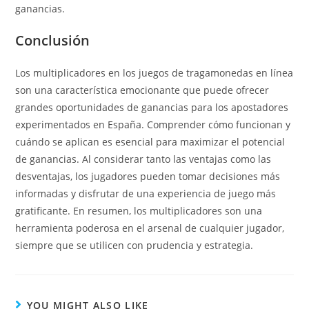
ganancias.
Conclusión
Los multiplicadores en los juegos de tragamonedas en línea
son una característica emocionante que puede ofrecer
grandes oportunidades de ganancias para los apostadores
experimentados en España. Comprender cómo funcionan y
cuándo se aplican es esencial para maximizar el potencial
de ganancias. Al considerar tanto las ventajas como las
desventajas, los jugadores pueden tomar decisiones más
informadas y disfrutar de una experiencia de juego más
gratificante. En resumen, los multiplicadores son una
herramienta poderosa en el arsenal de cualquier jugador,
siempre que se utilicen con prudencia y estrategia.
YOU MIGHT ALSO LIKE