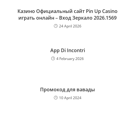
Казино Официальный сайт Pin Up Casino
играть онлайн – Вход Зеркало 2026.1569
24 April 2026
App Di Incontri
4 February 2026
Промокод для вавады
10 April 2024