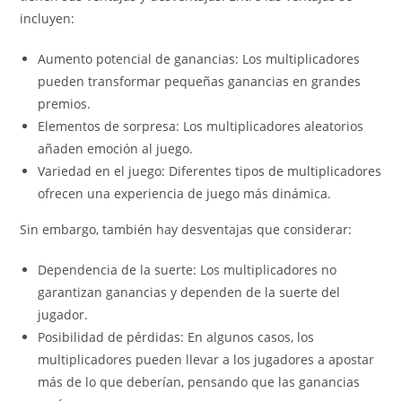
incluyen:
Aumento potencial de ganancias: Los multiplicadores
pueden transformar pequeñas ganancias en grandes
premios.
Elementos de sorpresa: Los multiplicadores aleatorios
añaden emoción al juego.
Variedad en el juego: Diferentes tipos de multiplicadores
ofrecen una experiencia de juego más dinámica.
Sin embargo, también hay desventajas que considerar:
Dependencia de la suerte: Los multiplicadores no
garantizan ganancias y dependen de la suerte del
jugador.
Posibilidad de pérdidas: En algunos casos, los
multiplicadores pueden llevar a los jugadores a apostar
más de lo que deberían, pensando que las ganancias