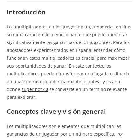
Introducción
Los multiplicadores en los juegos de tragamonedas en línea
son una característica emocionante que puede aumentar
significativamente las ganancias de los jugadores. Para los
apostadores experimentados en España, entender cómo
funcionan estos multiplicadores es crucial para maximizar
sus oportunidades de ganar. En este contexto, los
multiplicadores pueden transformar una jugada ordinaria
en una experiencia potencialmente lucrativa, y es aquí
donde
super hot 40
se convierte en un término relevante
para explorar.
Conceptos clave y visión general
Los multiplicadores son elementos que multiplican las
ganancias de un jugador por un número específico. Por