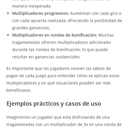
manera inesperada.
Multiplicadores progresivos:
Aumentan con cada giro o
con cada apuesta realizada, ofreciendo la posibilidad de
grandes ganancias.
Multiplicadores en rondas de bonificación:
Muchas
tragamonedas ofrecen multiplicadores adicionales
durante las rondas de bonificación, lo que puede
resultar en ganancias sustanciales.
Es importante que los jugadores revisen las tablas de
pagos de cada juego para entender cómo se aplican estos
multiplicadores y en qué situaciones pueden ser más
beneficiosos.
Ejemplos prácticos y casos de uso
Imaginemos un jugador que está disfrutando de una
tragamonedas con un multiplicador de 3x en una ronda de