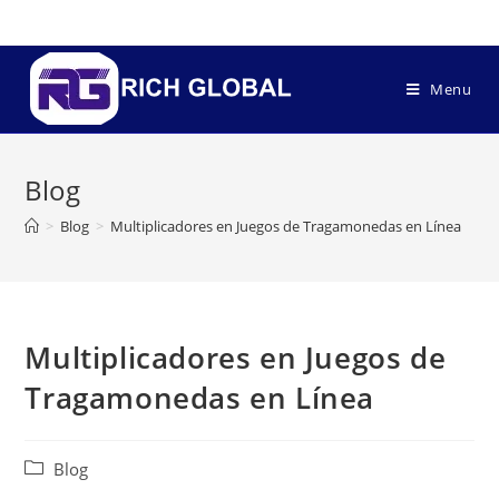
Menu
Blog
>
Blog
>
Multiplicadores en Juegos de Tragamonedas en Línea
Multiplicadores en Juegos de
Tragamonedas en Línea
Blog