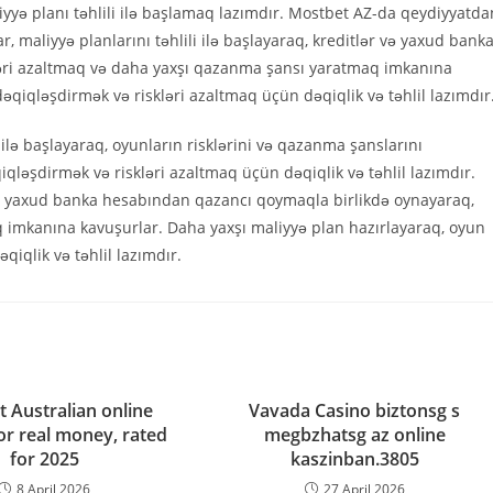
yyə planı təhlili ilə başlamaq lazımdır. Mostbet AZ-da qeydiyyatda
, maliyyə planlarını təhlili ilə başlayaraq, kreditlər və yaxud bank
əri azaltmaq və daha yaxşı qazanma şansı yaratmaq imkanına
qiqləşdirmək və riskləri azaltmaq üçün dəqiqlik və təhlil lazımdır
ilə başlayaraq, oyunların risklərini və qazanma şanslarını
qləşdirmək və riskləri azaltmaq üçün dəqiqlik və təhlil lazımdır.
və yaxud banka hesabından qazancı qoymaqla birlikdə oynayaraq,
 imkanına kavuşurlar. Daha yaxşı maliyyə plan hazırlayaraq, oyun
qlik və təhlil lazımdır.
t Australian online
Vavada Casino biztonsg s
or real money, rated
megbzhatsg az online
for 2025
kaszinban.3805
8 April 2026
27 April 2026