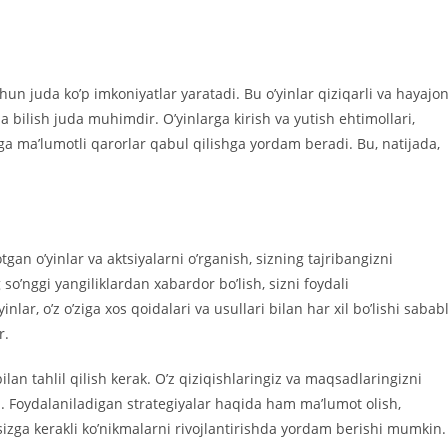
chun juda ko’p imkoniyatlar yaratadi. Bu o’yinlar qiziqarli va hayajon
 bilish juda muhimdir. O’yinlarga kirish va yutish ehtimollari,
ga ma’lumotli qarorlar qabul qilishga yordam beradi. Bu, natijada,
an o’yinlar va aktsiyalarni o’rganish, sizning tajribangizni
o’nggi yangiliklardan xabardor bo’lish, sizni foydali
r, o’z o’ziga xos qoidalari va usullari bilan har xil bo’lishi sababl
r.
bilan tahlil qilish kerak. O’z qiziqishlaringiz va maqsadlaringizni
di. Foydalaniladigan strategiyalar haqida ham ma’lumot olish,
izga kerakli ko’nikmalarni rivojlantirishda yordam berishi mumkin.