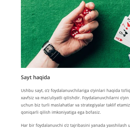
Sayt haqida
Ushbu sayt, o’z foydalanuvchilariga o’yinlari haqida to’l
xavfsiz va mas’uliyatli qilishdir. Foydalanuvchilarni o’yi
uchun biz turli maslahatlar va strategiyalar taklif etamiz.
qoniqarli qilish imkoniyatiga ega bo’lasiz.
Har bir foydalanuvchi o’z tajribasini yanada yaxshilash 