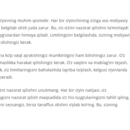
 o’yinning muhim qismidir. Har bir o’yinchining o’ziga xos moliyaviy
 belgilab olish juda zarur. Bu, o’z-o’zini nazorat qilishni ta’minlaydi
tuyg’ulardan himoya qiladi. Limitingizni belgilashda, sizning moliyavi
olishingiz kerak.
ha ko’p vaqt ajratishingiz mumkinligini ham bilishingiz zarur. O’z
aslikka harakat qilishingiz kerak. O’z vaqtini va mablag’ini tejash,
k, o’z limitlaringizni baholashda tajriba to’plash, kelgusi o’yinlarda
beradi.
ni nazorat qilishni unutmang. Har bir o’yin natijasi, o’z
gizni nazorat qilish maqsadida o’z his-tuyg’ularingizni tahlil qiling.
ini sezsangiz, biroz tanaffus olishni o’ylab ko’ring. Bu, sizning