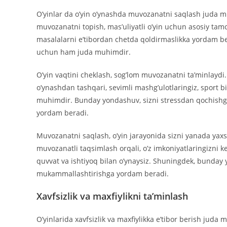
O’yinlar da o’yin o’ynashda muvozanatni saqlash juda mu
muvozanatni topish, mas’uliyatli o’yin uchun asosiy tamoy
masalalarni e’tibordan chetda qoldirmaslikka yordam bera
uchun ham juda muhimdir.
O’yin vaqtini cheklash, sog’lom muvozanatni ta’minlaydi.
o’ynashdan tashqari, sevimli mashg’ulotlaringiz, sport bi
muhimdir. Bunday yondashuv, sizni stressdan qochishga 
yordam beradi.
Muvozanatni saqlash, o’yin jarayonida sizni yanada yaxs
muvozanatli taqsimlash orqali, o’z imkoniyatlaringizni k
quvvat va ishtiyoq bilan o’ynaysiz. Shuningdek, bunday 
mukammallashtirishga yordam beradi.
Xavfsizlik va maxfiylikni ta’minlash
O’yinlarida xavfsizlik va maxfiylikka e’tibor berish juda