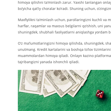
himoya qilishni ta’minlash zarur. Yaxshi tanlangan onla
bo’yicha qat’iy choralar ko’radi. Shuning uchun, o’zingizn
Maxfiylikni ta’minlash uchun, parollaringizni kuchli va 
harflar, raqamlar va maxsus belgilarni qo’shish, uni yana
shuningdek, shubhali faoliyatlarni aniqlashga yordam b
O’z ma’lumotlaringizni himoya qilishda, shuningdek, sh
unutmang. Kredit kartalarini va boshqa to’lov tizimlarin
muammolardan himoya qiladi. Onlayn kazino platformalarid
tajribangizni yanada ishonchli qiladi.