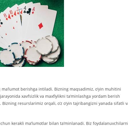
iq ma’lumot berishga intiladi. Bizning maqsadimiz, o’yin muhitini
n jarayonida xavfsizlik va maxfiylikni ta’minlashga yordam berish
 Bizning resurslarimiz orqali, o’z o’yin tajribangizni yanada sifatli v
uchun kerakli ma’lumotlar bilan ta’minlanadi. Biz foydalanuvchilarn