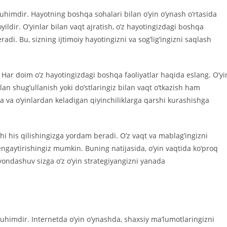
himdir. Hayotning boshqa sohalari bilan o’yin o’ynash o’rtasida
ildir. O’yinlar bilan vaqt ajratish, o’z hayotingizdagi boshqa
di. Bu, sizning ijtimoiy hayotingizni va sog’lig’ingizni saqlash
 Har doim o’z hayotingizdagi boshqa faoliyatlar haqida eslang. O’yi
lan shug’ullanish yoki do’stlaringiz bilan vaqt o’tkazish ham
va o’yinlardan keladigan qiyinchiliklarga qarshi kurashishga
hi his qilishingizga yordam beradi. O’z vaqt va mablag’ingizni
engaytirishingiz mumkin. Buning natijasida, o’yin vaqtida ko’proq
yondashuv sizga o’z o’yin strategiyangizni yanada
 muhimdir. Internetda o’yin o’ynashda, shaxsiy ma’lumotlaringizni