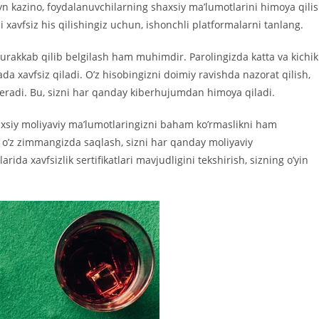
yn kazino, foydalanuvchilarning shaxsiy ma’lumotlarini himoya qili
i xavfsiz his qilishingiz uchun, ishonchli platformalarni tanlang.
murakkab qilib belgilash ham muhimdir. Parolingizda katta va kichik
da xavfsiz qiladi. O’z hisobingizni doimiy ravishda nazorat qilish,
eradi. Bu, sizni har qanday kiberhujumdan himoya qiladi.
axsiy moliyaviy ma’lumotlaringizni baham ko’rmaslikni ham
i o’z zimmangizda saqlash, sizni har qanday moliyaviy
a xavfsizlik sertifikatlari mavjudligini tekshirish, sizning o’yin