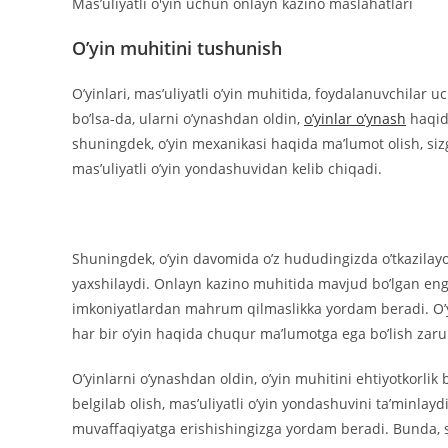
Mas’uliyatli o'yin uchun onlayn kazino maslahatlari
O’yin muhitini tushunish
O’yinlari, mas’uliyatli o’yin muhitida, foydalanuvchilar u
bo’lsa-da, ularni o’ynashdan oldin,
o’yinlar o’ynash
haqida
shuningdek, o’yin mexanikasi haqida ma’lumot olish, siz
mas’uliyatli o’yin yondashuvidan kelib chiqadi.
Shuningdek, o’yin davomida o’z hududingizda o’tkazilayotg
yaxshilaydi. Onlayn kazino muhitida mavjud bo’lgan eng s
imkoniyatlardan mahrum qilmaslikka yordam beradi. O’yinla
har bir o’yin haqida chuqur ma’lumotga ega bo’lish zaru
O’yinlarni o’ynashdan oldin, o’yin muhitini ehtiyotkorlik 
belgilab olish, mas’uliyatli o’yin yondashuvini ta’minlay
muvaffaqiyatga erishishingizga yordam beradi. Bunda, s