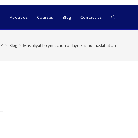
e
About us
Courses
Blog
Contact us
>
Blog
>
Mas’uliyatli o'yin uchun onlayn kazino maslahatlari