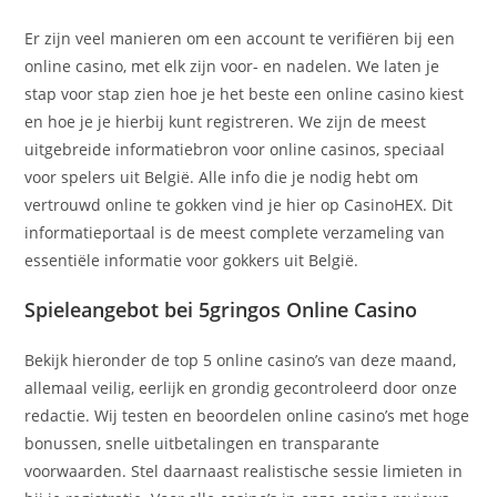
Er zijn veel manieren om een account te verifiëren bij een
online casino, met elk zijn voor- en nadelen. We laten je
stap voor stap zien hoe je het beste een online casino kiest
en hoe je je hierbij kunt registreren. We zijn de meest
uitgebreide informatiebron voor online casinos, speciaal
voor spelers uit België. Alle info die je nodig hebt om
vertrouwd online te gokken vind je hier op CasinoHEX. Dit
informatieportaal is de meest complete verzameling van
essentiële informatie voor gokkers uit België.
Spieleangebot bei 5gringos Online Casino
Bekijk hieronder de top 5 online casino’s van deze maand,
allemaal veilig, eerlijk en grondig gecontroleerd door onze
redactie. Wij testen en beoordelen online casino’s met hoge
bonussen, snelle uitbetalingen en transparante
voorwaarden. Stel daarnaast realistische sessie limieten in