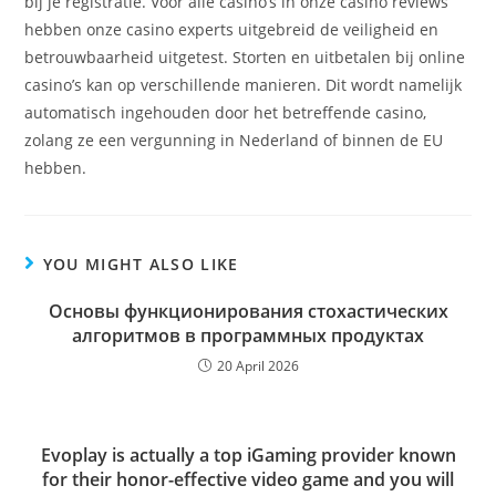
bij je registratie. Voor alle casino’s in onze casino reviews
hebben onze casino experts uitgebreid de veiligheid en
betrouwbaarheid uitgetest. Storten en uitbetalen bij online
casino’s kan op verschillende manieren. Dit wordt namelijk
automatisch ingehouden door het betreffende casino,
zolang ze een vergunning in Nederland of binnen de EU
hebben.
YOU MIGHT ALSO LIKE
Основы функционирования стохастических
алгоритмов в программных продуктах
20 April 2026
Evoplay is actually a top iGaming provider known
for their honor-effective video game and you will