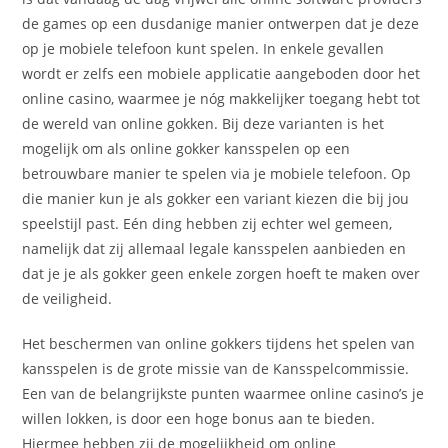
de games op een dusdanige manier ontwerpen dat je deze
op je mobiele telefoon kunt spelen. In enkele gevallen
wordt er zelfs een mobiele applicatie aangeboden door het
online casino, waarmee je nóg makkelijker toegang hebt tot
de wereld van online gokken. Bij deze varianten is het
mogelijk om als online gokker kansspelen op een
betrouwbare manier te spelen via je mobiele telefoon. Op
die manier kun je als gokker een variant kiezen die bij jou
speelstijl past. Eén ding hebben zij echter wel gemeen,
namelijk dat zij allemaal legale kansspelen aanbieden en
dat je je als gokker geen enkele zorgen hoeft te maken over
de veiligheid.
Het beschermen van online gokkers tijdens het spelen van
kansspelen is de grote missie van de Kansspelcommissie.
Een van de belangrijkste punten waarmee online casino’s je
willen lokken, is door een hoge bonus aan te bieden.
Hiermee hebben zij de mogelijkheid om online