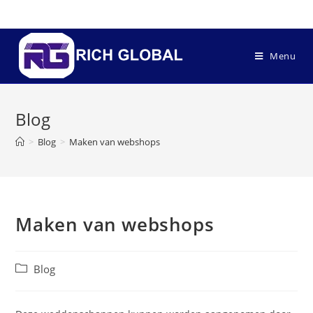
Menu
Blog
>
Blog
>
Maken van webshops
Maken van webshops
Blog