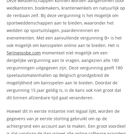
Deze weddenschappen kunnen worden aangenomen door
wedkantoren, bookmakers, krantenwinkels en natuurlijk op
de renbaan zelf. Bij deze vergunning is het mogelijk om
sportweddenschappen aan te bieden, waaronder het
wedden op sportuitslagen, paardenrennen en
evenementen. Met een aanvullende vergunning B+ is het
ook mogelijk om kansspelen online aan te bieden. Het is
5gringossbe.com
momenteel niet mogelijk om een
dergelijke vergunning aan te vragen, aangezien alle 180
vergunningen uitgegeven zijn. Deze vergunning geeft 180
speelautomatenhallen op Belgisch grondgebied de
mogelijkheid om kansspelen aan te bieden. Doordat de
vergunning 15 jaar geldig is, is de kans ook niet groot dat
dit binnen afzienbare tijd gaat veranderen.
Hoewel dit in eerste instantie niet legaal lijkt, worden de
gegevens van je eerste storting gebruikt om op de
achtergrond een account aan te maken. Een groot voordeel
is dat vandaag de dag vrijwel alle online software providers