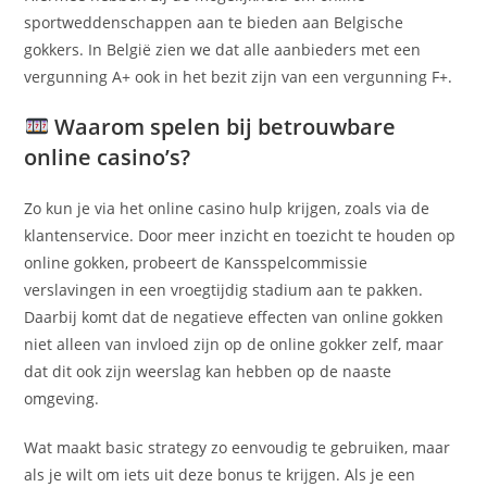
sportweddenschappen aan te bieden aan Belgische
gokkers. In België zien we dat alle aanbieders met een
vergunning A+ ook in het bezit zijn van een vergunning F+.
Waarom spelen bij betrouwbare
online casino’s?
Zo kun je via het online casino hulp krijgen, zoals via de
klantenservice. Door meer inzicht en toezicht te houden op
online gokken, probeert de Kansspelcommissie
verslavingen in een vroegtijdig stadium aan te pakken.
Daarbij komt dat de negatieve effecten van online gokken
niet alleen van invloed zijn op de online gokker zelf, maar
dat dit ook zijn weerslag kan hebben op de naaste
omgeving.
Wat maakt basic strategy zo eenvoudig te gebruiken, maar
als je wilt om iets uit deze bonus te krijgen. Als je een