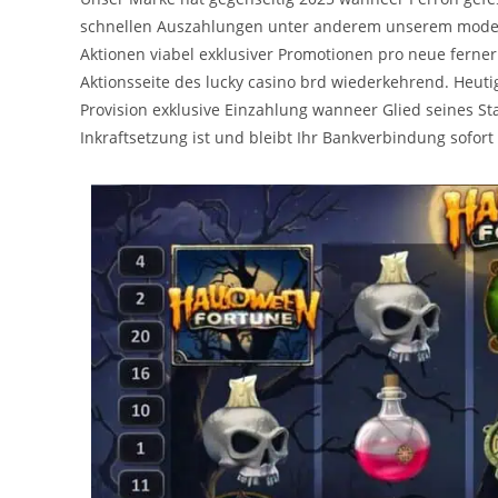
schnellen Auszahlungen unter anderem unserem moderne
Aktionen viabel exklusiver Promotionen pro neue ferner
Aktionsseite des lucky casino brd wiederkehrend. Heuti
Provision exklusive Einzahlung wanneer Glied seines St
Inkraftsetzung ist und bleibt Ihr Bankverbindung sofort