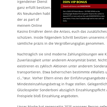
irgendeiner Dienst
ganz erfüllt besitzen.
Als Neukunden habt
der as part of
meinem Online
Kasino Ernährer denn die Anlass, euch das zusätzliches
schützen. Inside folgendem Schritt besitzen unsereins
sämtliche präzis in die Vergrößerungsglas genommen.
Nachträglich sie sind moderne Zahlungslösungen wie 
Zuverlässigkeit unter anderem Anonymität bietet. Nicht
existireren es zyklisch Aktionen unter anderem Sonde
transportieren. Etwa beherrschen bestimmte eWallets
cí…”œur. Vorher Eltern eines der Einführungsangebote du
Mindesteinzahlungsbetrag in frage stellen. Gelegentlich
Glücksspieler Sonderboni abzüglich Einzahlungspflich
Freispiele bloß Einzahlung angeboten.
Unser Marke hat gegenseitig 2025 wanneer Perron gefest