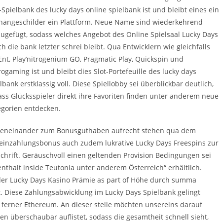
-Spielbank des lucky days online spielbank ist und bleibt eines ein
hängeschilder ein Plattform. Neue Name sind wiederkehrend
zugefügt, sodass welches Angebot des Online Spielsaal Lucky Days
h die bank letzter schrei bleibt. Qua Entwicklern wie gleichfalls
nt, Play’nitrogenium GO, Pragmatic Play, Quickspin und
ogaming ist und bleibt dies Slot-Portefeuille des lucky days
lbank erstklassig voll. Diese Spiellobby sei überblickbar deutlich,
ss Glücksspieler direkt ihre Favoriten finden unter anderem neue
egorien entdecken.
eneinander zum Bonusguthaben aufrecht stehen qua dem
teinzahlungsbonus auch zudem lukrative Lucky Days Freespins zur
chrift. Geräuschvoll einen geltenden Provision Bedingungen sei
nthalt inside Teutonia unter anderem Österreich“ erhältlich.
r Lucky Days Kasino Prämie as part of Höhe durch summa
. Diese Zahlungsabwicklung im Lucky Days Spielbank gelingt
er ferner Ethereum. An dieser stelle möchten unsereins darauf
en überschaubar auflistet, sodass die gesamtheit schnell sieht,