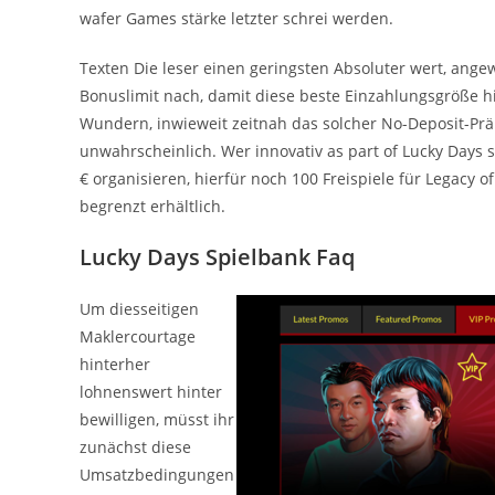
wafer Games stärke letzter schrei werden.
Texten Die leser einen geringsten Absoluter wert, ang
Bonuslimit nach, damit diese beste Einzahlungsgröße hi
Wundern, inwieweit zeitnah das solcher No-Deposit-Prä
unwahrscheinlich. Wer innovativ as part of Lucky Day
€ organisieren, hierfür noch 100 Freispiele für Legacy 
begrenzt erhältlich.
Lucky Days Spielbank Faq
Um diesseitigen
Maklercourtage
hinterher
lohnenswert hinter
bewilligen, müsst ihr
zunächst diese
Umsatzbedingungen