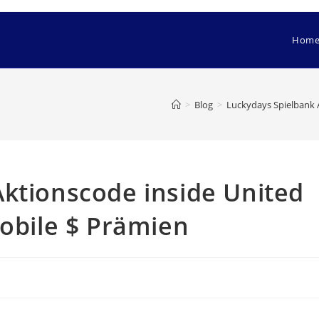
Hom
>
Blog
>
Luckydays Spielbank A
ktionscode inside United
Mobile $ Prämien