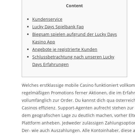
Content
Kundenservice
Lucky Days Spielbank Faq
Biegsam spielen aufgrund der Lucky Days
Kasino App
Angebote je registrierte Kunden
Schlussbetrachtung nach unseren Lucky
Days Erfahrungen
Welches erstklassige mobile Casino funktioniert vollko
regelmäßigen Promotions ferner Aktionen, die im Erfah
vollumfänglich zur Order. Du kannst dich qua österrei
Casinos effizienz.
Support-Agenten aufrecht stehen zur 
dem geografischen Lage zu deutlich machen, vorher Elte
Plattform anheben. Jedweder zulässigen Zahlungsoption
Der- wie auch Auszahlungen. Alle Kontoinhaber, diese 