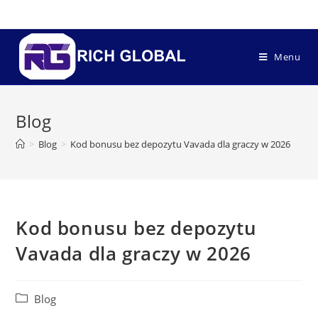
Menu
Blog
>
Blog
>
Kod bonusu bez depozytu Vavada dla graczy w 2026
Kod bonusu bez depozytu
Vavada dla graczy w 2026
Blog