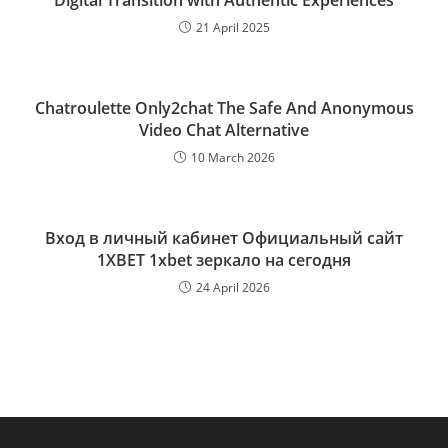
Digital Transition with Authentic Experiences
21 April 2025
Chatroulette Only2chat The Safe And Anonymous
Video Chat Alternative
10 March 2026
Вход в личный кабинет Официальный сайт
1XBET 1xbet зеркало на сегодня
24 April 2026