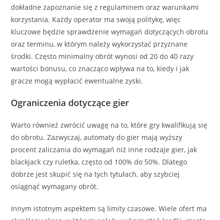
dokładne zapoznanie się z regulaminem oraz warunkami
korzystania. Każdy operator ma swoją politykę, więc
kluczowe będzie sprawdzenie wymagań dotyczących obrotu
oraz terminu, w którym należy wykorzystać przyznane
środki. Często minimalny obrót wynosi od 20 do 40 razy
wartości bonusu, co znacząco wpływa na to, kiedy i jak
gracze mogą wypłacić ewentualne zyski.
Ograniczenia dotyczące gier
Warto również zwrócić uwagę na to, które gry kwalifikują się
do obrotu. Zazwyczaj, automaty do gier mają wyższy
procent zaliczania do wymagań niż inne rodzaje gier, jak
blackjack czy ruletka, często od 100% do 50%. Dlatego
dobrze jest skupić się na tych tytułach, aby szybciej
osiągnąć wymagany obrót.
Innym istotnym aspektem są limity czasowe. Wiele ofert ma