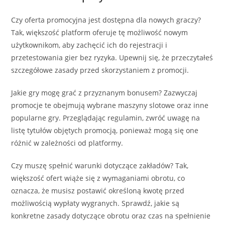
Czy oferta promocyjna jest dostępna dla nowych graczy?
Tak, większość platform oferuje tę możliwość nowym
użytkownikom, aby zachęcić ich do rejestracji i
przetestowania gier bez ryzyka. Upewnij się, że przeczytałeś
szczegółowe zasady przed skorzystaniem z promocji.
Jakie gry mogę grać z przyznanym bonusem? Zazwyczaj
promocje te obejmują wybrane maszyny slotowe oraz inne
popularne gry. Przeglądając regulamin, zwróć uwagę na
listę tytułów objętych promocją, ponieważ mogą się one
różnić w zależności od platformy.
Czy muszę spełnić warunki dotyczące zakładów? Tak,
większość ofert wiąże się z wymaganiami obrotu, co
oznacza, że musisz postawić określoną kwotę przed
możliwością wypłaty wygranych. Sprawdź, jakie są
konkretne zasady dotyczące obrotu oraz czas na spełnienie