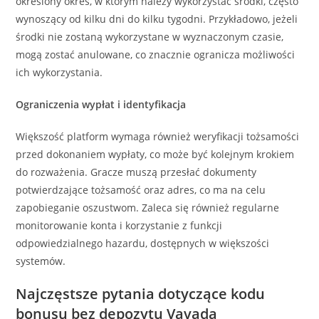
określony okres, w którym należy wykorzystać środki, często
wynoszący od kilku dni do kilku tygodni. Przykładowo, jeżeli
środki nie zostaną wykorzystane w wyznaczonym czasie,
mogą zostać anulowane, co znacznie ogranicza możliwości
ich wykorzystania.
Ograniczenia wypłat i identyfikacja
Większość platform wymaga również weryfikacji tożsamości
przed dokonaniem wypłaty, co może być kolejnym krokiem
do rozważenia. Gracze muszą przesłać dokumenty
potwierdzające tożsamość oraz adres, co ma na celu
zapobieganie oszustwom. Zaleca się również regularne
monitorowanie konta i korzystanie z funkcji
odpowiedzialnego hazardu, dostępnych w większości
systemów.
Najczęstsze pytania dotyczące kodu
bonusu bez depozytu Vavada