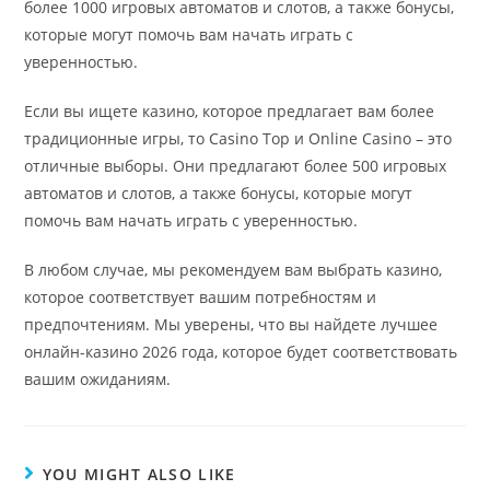
более 1000 игровых автоматов и слотов, а также бонусы,
которые могут помочь вам начать играть с
уверенностью.
Если вы ищете казино, которое предлагает вам более
традиционные игры, то Casino Top и Online Casino – это
отличные выборы. Они предлагают более 500 игровых
автоматов и слотов, а также бонусы, которые могут
помочь вам начать играть с уверенностью.
В любом случае, мы рекомендуем вам выбрать казино,
которое соответствует вашим потребностям и
предпочтениям. Мы уверены, что вы найдете лучшее
онлайн-казино 2026 года, которое будет соответствовать
вашим ожиданиям.
YOU MIGHT ALSO LIKE