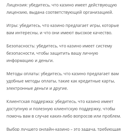
Лицензия: убедитесь, что казино имеет действующую
лицензию, выдана соответствующей организацией.
Игры: убедитесь, что казино предлагает игры, которые
вам интересны, и что они имеют высокое качество.
Безопасность: убедитесь, что казино имеет систему
безопасности, чтобы защитить вашу личную
информацию и деньги.
Методы оплаты: убедитесь, что казино предлагает вам
удобные методы оплаты, такие как кредитные карты,
электронные деньги и другие.
Клиентская поддержка: убедитесь, что казино имеет
доступную и полезную клиентскую поддержку, чтобы
помочь вам в случае каких-либо вопросов или проблем.
Выбор лучшего онлайн-казино – это задача, требующая