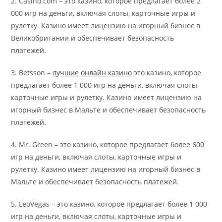
2. Casino.com – это казино, которое предлагает более 2
000 игр на деньги, включая слоты, карточные игры и
рулетку. Казино имеет лицензию на игорный бизнес в
Великобритании и обеспечивает безопасность
платежей.
3. Betsson –
лучшие онлайн казино
это казино, которое
предлагает более 1 000 игр на деньги, включая слоты,
карточные игры и рулетку. Казино имеет лицензию на
игорный бизнес в Мальте и обеспечивает безопасность
платежей.
4. Mr. Green – это казино, которое предлагает более 600
игр на деньги, включая слоты, карточные игры и
рулетку. Казино имеет лицензию на игорный бизнес в
Мальте и обеспечивает безопасность платежей.
5. LeoVegas – это казино, которое предлагает более 1 000
игр на деньги, включая слоты, карточные игры и