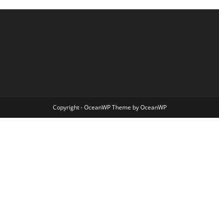
Copyright - OceanWP Theme by OceanWP