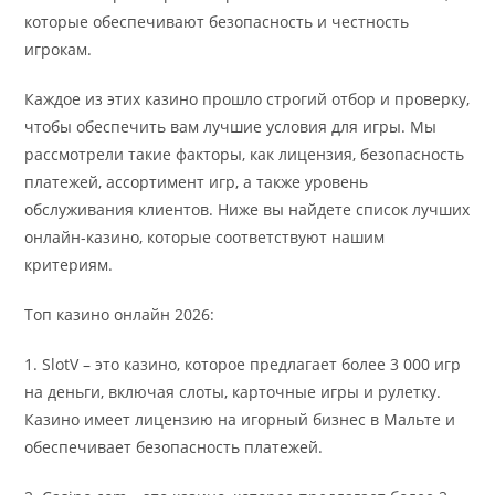
которые обеспечивают безопасность и честность
игрокам.
Каждое из этих казино прошло строгий отбор и проверку,
чтобы обеспечить вам лучшие условия для игры. Мы
рассмотрели такие факторы, как лицензия, безопасность
платежей, ассортимент игр, а также уровень
обслуживания клиентов. Ниже вы найдете список лучших
онлайн-казино, которые соответствуют нашим
критериям.
Топ казино онлайн 2026:
1. SlotV – это казино, которое предлагает более 3 000 игр
на деньги, включая слоты, карточные игры и рулетку.
Казино имеет лицензию на игорный бизнес в Мальте и
обеспечивает безопасность платежей.