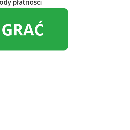
ody płatności
GRAĆ