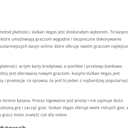
r metod płatności, Vulkan Vegas jest doskonałym wyborem. To kasyn
an, które umożliwiają graczom wygodne i bezpieczne dokonywanie
opularniejszych kasyn online, które oferuje swoim graczom najlepsz
atności, w tym karty kredytowe, e-portfele i przelewy bankowe.
który jest oferowany nowym graczom. Kasyno Vulkan Vegas jest
 i promocje, co sprawia, że jest to jeden z najbardziej popularny
 stronie kasyna. Proces logowanie jest prosty i nie zajmuje dużo
bioną grę i zacząć grać. Vulkan Vegas oferuje wiele różnych gier, 
dy gracz może znaleźć coś dla siebie.
edytowych