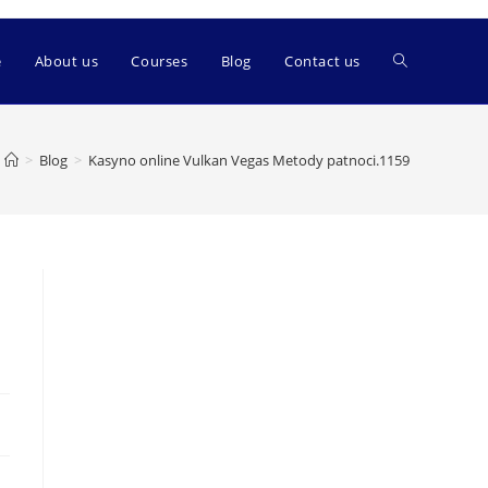
e
About us
Courses
Blog
Contact us
>
Blog
>
Kasyno online Vulkan Vegas Metody patnoci.1159