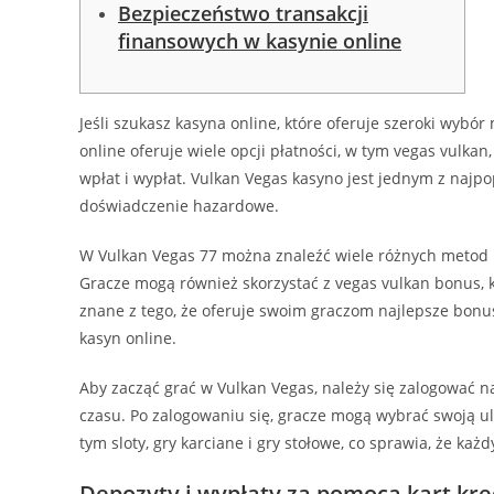
Bezpieczeństwo transakcji
finansowych w kasynie online
Jeśli szukasz kasyna online, które oferuje szeroki wybó
online oferuje wiele opcji płatności, w tym vegas vulk
wpłat i wypłat. Vulkan Vegas kasyno jest jednym z najp
doświadczenie hazardowe.
W Vulkan Vegas 77 można znaleźć wiele różnych metod pł
Gracze mogą również skorzystać z vegas vulkan bonus, 
znane z tego, że oferuje swoim graczom najlepsze bonusy
kasyn online.
Aby zacząć grać w Vulkan Vegas, należy się zalogować na
czasu. Po zalogowaniu się, gracze mogą wybrać swoją ulu
tym sloty, gry karciane i gry stołowe, co sprawia, że każ
Depozyty i wypłaty za pomocą kart kr