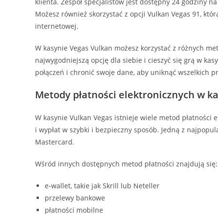
klienta. Zespół specjalistów jest dostępny 24 godziny n
Możesz również skorzystać z opcji Vulkan Vegas 91, któ
internetowej.
W kasynie Vegas Vulkan możesz korzystać z różnych met
najwygodniejszą opcję dla siebie i cieszyć się grą w ka
połączeń i chronić swoje dane, aby uniknąć wszelkich 
Metody płatności elektronicznych w k
W kasynie Vulkan Vegas istnieje wiele metod płatności
i wypłat w szybki i bezpieczny sposób. Jedną z najpopula
Mastercard.
Wśród innych dostępnych metod płatności znajdują się:
e-wallet, takie jak Skrill lub Neteller
przelewy bankowe
płatności mobilne