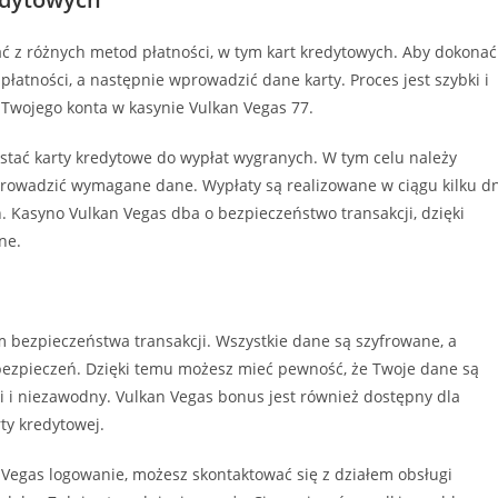
ać z różnych metod płatności, w tym kart kredytowych. Aby dokonać
łatności, a następnie wprowadzić dane karty. Proces jest szybki i
 Twojego konta w kasynie Vulkan Vegas 77.
tać karty kredytowe do wypłat wygranych. W tym celu należy
wprowadzić wymagane dane. Wypłaty są realizowane w ciągu kilku d
. Kasyno Vulkan Vegas dba o bezpieczeństwo transakcji, dzięki
ne.
bezpieczeństwa transakcji. Wszystkie dane są szyfrowane, a
ezpieczeń. Dzięki temu możesz mieć pewność, że Twoje dane są
i i niezawodny. Vulkan Vegas bonus jest również dostępny dla
ty kredytowej.
 Vegas logowanie, możesz skontaktować się z działem obsługi