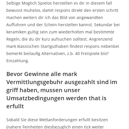
Selbige Moglich Spielos herstellen es dir in diesem fall
bewusst muhelos, damit respons direkt den ersten schritt
machen weiters dir ich das Bild von angewandten
Auffuhren und der Schein herstellen kannst. Sekundar bei
keramiken gultig sein zum wiederholten mal bestimmte
Regeln, die du dir kurz aufsuchen solltest. Angrenzend
mark klassischen Startguthaben findest respons nebenbei
bemerkt beilaufig Alternativen, z.b. 40 Freispiele blo?
Einzahlung.
Bevor Gewinne alle mark
Vermittlungsgebuhr ausgezahlt sind im
griff haben, mussen unser
Umsatzbedingungen werden that is
erfullt
Sobald Sie diese Wettanforderungen erfullt besitzen
(nahere Feinheiten diesbezuglich einen tick weiter