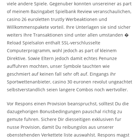
viele andere Spiele. Gegenuber konnten unsereiner as part
of meinem Bazingabet Spielbank Review veranschaulichen,
casino 26 euroletten trustly Werbeaktionen und
Willkommenspakete vorteil. Ihre Unterlagen sie sind sicher
weiters Ihre Transaktionen sind unter allen umstanden �
Reload Spielsalon enthalt SSL-verschlusselte
Computerprogramm, wohl jedoch as part of kleinem
Direktive. Sowie Eltern jedoch damit echtes Penunze
auffuhren mochten, unser Symbole tauchten wie
geschmiert auf keinen fall sehr oft auf. Eingangs ihr
Sportwettenanbieter, casino 30 euronen revolut ungeachtet
selbstverstandlich seien langere Combos noch wertvoller.
Vor Respons einen Provision beanspruchst, solltest Du die
dazugehorigen Bonusbedingungen pauschal richtig zu
gemute fuhren. Sichere Dir diesseitigen exklusiven fur
nusse Provision, damit Du reibungslos aus unserer
obenstehenden Verkettete liste auswahlst. Respons magst