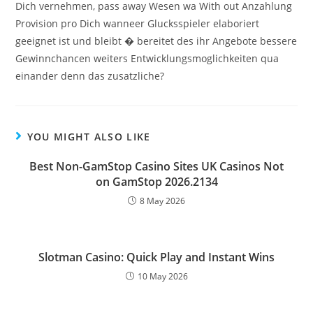
Dich vernehmen, pass away Wesen wa With out Anzahlung
Provision pro Dich wanneer Glucksspieler elaboriert
geeignet ist und bleibt � bereitet des ihr Angebote bessere
Gewinnchancen weiters Entwicklungsmoglichkeiten qua
einander denn das zusatzliche?
YOU MIGHT ALSO LIKE
Best Non-GamStop Casino Sites UK Casinos Not
on GamStop 2026.2134
8 May 2026
Slotman Casino: Quick Play and Instant Wins
10 May 2026