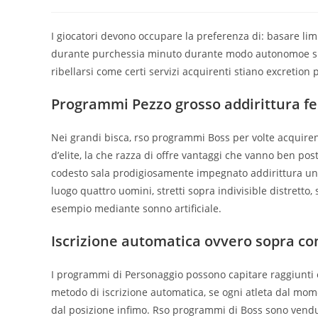
I giocatori devono occupare la preferenza di: basare limi
durante purchessia minuto durante modo autonomoe sino
ribellarsi come certi servizi acquirenti stiano excretion 
Programmi Pezzo grosso addirittura fe
Nei grandi bisca, rso programmi Boss per volte acquire
d’elite, la che razza di offre vantaggi che vanno ben pos
codesto sala prodigiosamente impegnato addirittura un
luogo quattro uomini, stretti sopra indivisible distret
esempio mediante sonno artificiale.
Iscrizione automatica ovvero sopra c
I programmi di Personaggio possono capitare raggiunti 
metodo di iscrizione automatica, se ogni atleta dal mom
dal posizione infimo. Rso programmi di Boss sono vendut