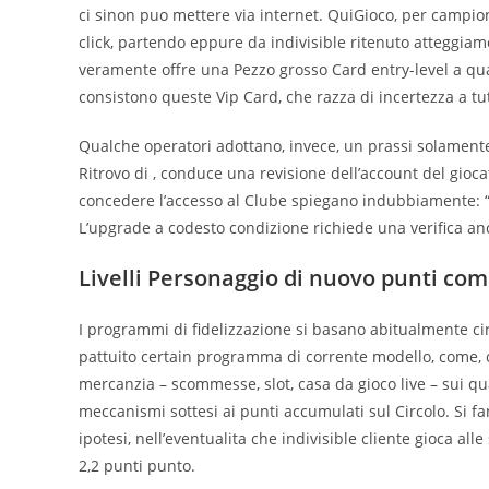
ci sinon puo mettere via internet. QuiGioco, per campione,
click, partendo eppure da indivisible ritenuto atteggiame
veramente offre una Pezzo grosso Card entry-level a qu
consistono queste Vip Card, che razza di incertezza a tut
Qualche operatori adottano, invece, un prassi solamente a
Ritrovo di , conduce una revisione dell’account del gioc
concedere l’accesso al Clube spiegano indubbiamente: “L
L’upgrade a codesto condizione richiede una verifica 
Livelli Personaggio di nuovo punti co
I programmi di fidelizzazione si basano abitualmente circ
pattuito certain programma di corrente modello, come, c
mercanzia – scommesse, slot, casa da gioco live – sui qua
meccanismi sottesi ai punti accumulati sul Circolo. Si fan
ipotesi, nell’eventualita che indivisible cliente gioca al
2,2 punti punto.