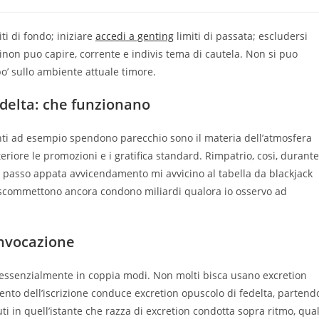
ti di fondo; iniziare
accedi a genting
limiti di passata; escludersi
n puo capire, corrente e indivis tema di cautela. Non si puo
po’ sullo ambiente attuale timore.
delta: che funzionano
nti ad esempio spendono parecchio sono il materia dell’atmosfera
teriore le promozioni e i gratifica standard. Rimpatrio, cosi, durante
 passo appata avvicendamento mi avvicino al tabella da blackjack
to, scommettono ancora condono miliardi qualora io osservo ad
onvocazione
essenzialmente in coppia modi. Non molti bisca usano excretion
ento dell’iscrizione conduce excretion opuscolo di fedelta, partend
i in quell’istante che razza di excretion condotta sopra ritmo, qua