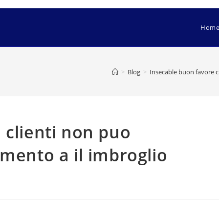
Hom
>
Blog
>
Insecable buon favore c
 clienti non puo
umento a il imbroglio