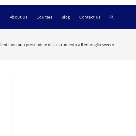
e
About us
Courses
Blog
Contact us
lienti non puo prescindere dallo strumento a il imbroglio severo