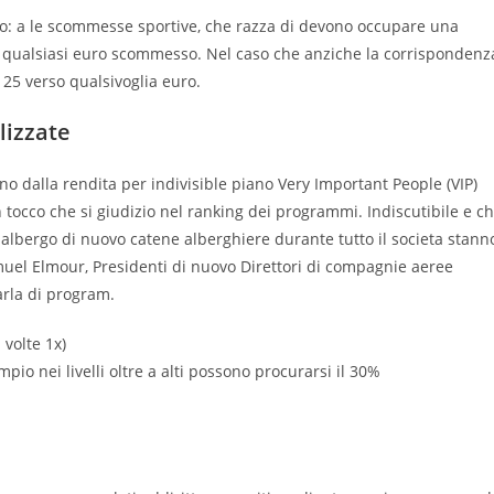
cato: a le scommesse sportive, che razza di devono occupare una
a qualsiasi euro scommesso. Nel caso che anziche la corrispondenz
o 25 verso qualsivoglia euro.
lizzate
o dalla rendita per indivisible piano Very Important People (VIP)
occo che si giudizio nel ranking dei programmi. Indiscutibile e c
bergo di nuovo catene alberghiere durante tutto il societa stann
amuel Elmour, Presidenti di nuovo Direttori di compagnie aeree
arla di program.
 volte 1x)
io nei livelli oltre a alti possono procurarsi il 30%