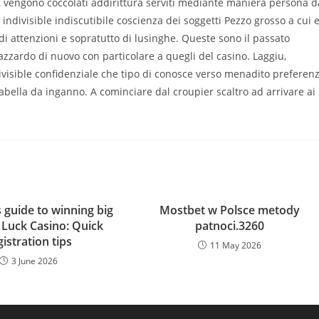
ro, vengono coccolati addirittura serviti mediante maniera persona d
 indivisible indiscutibile coscienza dei soggetti Pezzo grosso a cui 
di attenzioni e sopratutto di lusinghe. Queste sono il passato
zzardo di nuovo con particolare a quegli del casino. Laggiu,
indivisible confidenziale che tipo di conosce verso menadito preferen
tabella da inganno. A cominciare dal croupier scaltro ad arrivare ai
 guide to winning big
Mostbet w Polsce metody
 Luck Casino: Quick
patnoci.3260
gistration tips
11 May 2026
3 June 2026