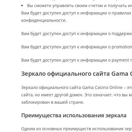
Вы сможете управлять своим счетом и получать и
Вам будет доступен доступ к информации о правилах 
конфиденциальности.
Вам будет доступен доступ к информации о поддержк
Вам будет доступен доступ к информации о promotion
Вам будет доступен доступ к информации о payment 
Зеркало официального сайта Gama C
Зеркало официального сайта Gama Casino Online – э
сайта, но имеет другой домен. Это означает, что вы
заблокирован в вашей стране.
Преимущества использования зеркала
Одним из основных преимуществ использования зерк