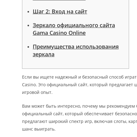
Шаг 2: Вход на сайт
Зеркало официального сайта
Gama Casino Online
Преимущества использования
зеркала
Если вы ищете надежный и безопасный способ играт
Casino. Это официальный сайт, который предлагает 
игровой опыт.
Вам может быть интересно, почему мы рекомендуем G
официальный сайт, который обеспечивает безопасно
предлагают широкий спектр игр, включая слоты, кар
шанс выиграть.