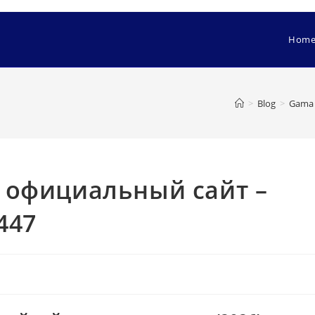
Hom
>
Blog
>
Gama 
– официальный сайт –
447