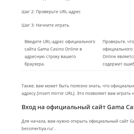
Шаг 2: Проверьте URL-адрес
Шаг 3: Начните играть
Введите URL-адрес официального
Проверьте, чт
сайта Gama Casino Online в
официального 
адресную строку вашего
Online являет
браузера.
содержит ошиб
Также, вам может быть полезно знать, что официальн
адресу [insert mirror URL]. Это позволяет вам играт
Вход на официальный сайт Gama Cas
Для начала, вам нужно открыть официальный сайт Gam
bessmertiya.ru/ .