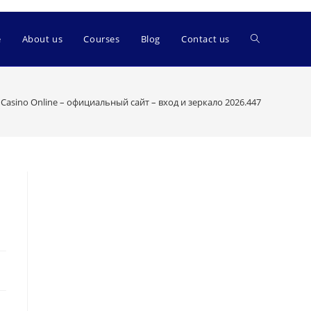
e
About us
Courses
Blog
Contact us
Casino Online – официальный сайт – вход и зеркало 2026.447