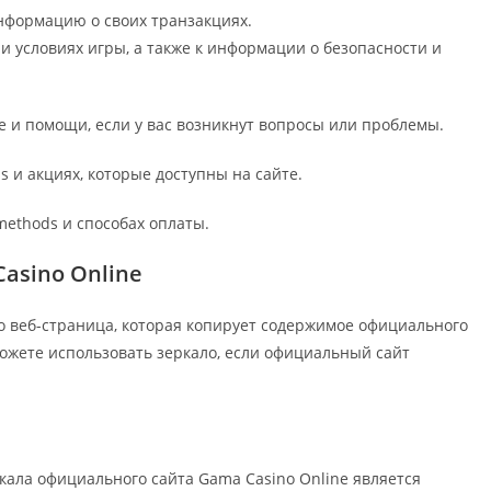
нформацию о своих транзакциях.
и условиях игры, а также к информации о безопасности и
е и помощи, если у вас возникнут вопросы или проблемы.
s и акциях, которые доступны на сайте.
methods и способах оплаты.
asino Online
то веб-страница, которая копирует содержимое официального
 можете использовать зеркало, если официальный сайт
ала официального сайта Gama Casino Online является