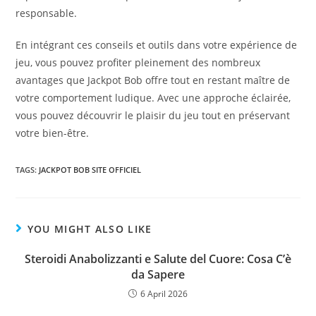
responsable.
En intégrant ces conseils et outils dans votre expérience de
jeu, vous pouvez profiter pleinement des nombreux
avantages que Jackpot Bob offre tout en restant maître de
votre comportement ludique. Avec une approche éclairée,
vous pouvez découvrir le plaisir du jeu tout en préservant
votre bien-être.
TAGS:
JACKPOT BOB SITE OFFICIEL
YOU MIGHT ALSO LIKE
Steroidi Anabolizzanti e Salute del Cuore: Cosa C’è
da Sapere
6 April 2026