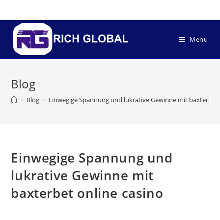
Menu
Blog
>
Blog
>
Einwegige Spannung und lukrative Gewinne mit baxterbet 
Einwegige Spannung und
lukrative Gewinne mit
baxterbet online casino