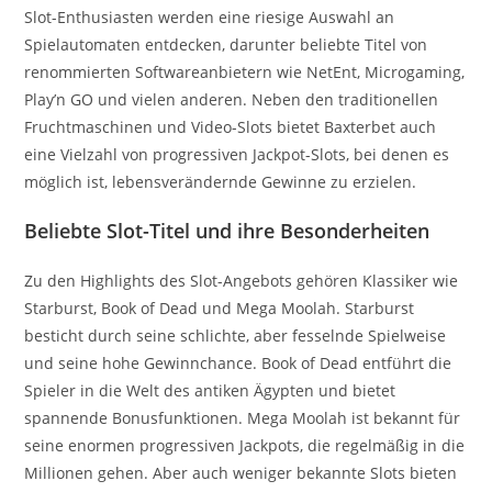
Slot-Enthusiasten werden eine riesige Auswahl an
Spielautomaten entdecken, darunter beliebte Titel von
renommierten Softwareanbietern wie NetEnt, Microgaming,
Play’n GO und vielen anderen. Neben den traditionellen
Fruchtmaschinen und Video-Slots bietet Baxterbet auch
eine Vielzahl von progressiven Jackpot-Slots, bei denen es
möglich ist, lebensverändernde Gewinne zu erzielen.
Beliebte Slot-Titel und ihre Besonderheiten
Zu den Highlights des Slot-Angebots gehören Klassiker wie
Starburst, Book of Dead und Mega Moolah. Starburst
besticht durch seine schlichte, aber fesselnde Spielweise
und seine hohe Gewinnchance. Book of Dead entführt die
Spieler in die Welt des antiken Ägypten und bietet
spannende Bonusfunktionen. Mega Moolah ist bekannt für
seine enormen progressiven Jackpots, die regelmäßig in die
Millionen gehen. Aber auch weniger bekannte Slots bieten