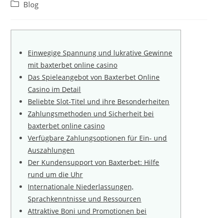
Blog
Einwegige Spannung und lukrative Gewinne
mit baxterbet online casino
Das Spieleangebot von Baxterbet Online
Casino im Detail
Beliebte Slot-Titel und ihre Besonderheiten
Zahlungsmethoden und Sicherheit bei
baxterbet online casino
Verfügbare Zahlungsoptionen für Ein- und
Auszahlungen
Der Kundensupport von Baxterbet: Hilfe
rund um die Uhr
Internationale Niederlassungen,
Sprachkenntnisse und Ressourcen
Attraktive Boni und Promotionen bei