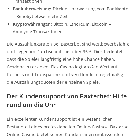
Transaktionen
Banküberweisung:
Direkte Überweisung vom Bankkonto
– Benötigt etwas mehr Zeit
Kryptowährungen:
Bitcoin, Ethereum, Litecoin –
Anonyme Transaktionen
Die Auszahlungsraten bei Baxterbet sind wettbewerbsfähig
und liegen im Durchschnitt bei über 96%. Dies bedeutet,
dass die Spieler langfristig eine hohe Chance haben,
Gewinne zu erzielen. Das Casino legt großen Wert auf
Fairness und Transparenz und veröffentlicht regelmäßig
die Auszahlungsquoten der einzelnen Spiele.
Der Kundensupport von Baxterbet: Hilfe
rund um die Uhr
Ein exzellenter Kundensupport ist ein wesentlicher
Bestandteil eines professionellen Online-Casinos. Baxterbet
Online Casino bietet seinen Kunden einen umfassenden