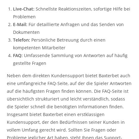
Live-Chat:
Schnellste Reaktionszeiten, sofortige Hilfe bei
Problemen
E-Mail:
Für detaillierte Anfragen und das Senden von
Dokumenten
Telefon:
Persönliche Betreuung durch einen
kompetenten Mitarbeiter
FAQ:
Umfassende Sammlung von Antworten auf häufig
gestellte Fragen
Neben dem direkten Kundensupport bietet Baxterbet auch
eine umfangreiche FAQ-Seite, auf der die Spieler Antworten
auf die häufigsten Fragen finden können. Die FAQ-Seite ist
übersichtlich strukturiert und leicht verständlich, sodass
die Spieler schnell die benötigten Informationen finden.
Insgesamt bietet Baxterbet einen erstklassigen
Kundensupport, der den Bedürfnissen seiner Kunden in
vollem Umfang gerecht wird. Sollten Sie Fragen oder
Probleme jeglicher Art haben, steht Ihnen das Support-