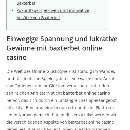
Baxterbet
Zukunftsperspektiven und innovative
Ansätze von Baxterbet
Einwegige Spannung und lukrative
Gewinne mit baxterbet online
casino
Die Welt des Online-Glücksspiels ist ständig im Wandel,
und für deutsche Spieler gibt es eine wachsende Anzahl
von Optionen, um ihr Glück zu versuchen. Unter den
zahlreichen Anbietern sticht
baxterbet online casino
hervor, das sich durch ein umfangreiches Spieleangebot,
attraktive Boni und eine benutzerfreundliche Plattform
einen Namen gemacht hat. In diesem Artikel werden wir
die verschiedenen Aspekte von baxterbet online casino
detailliert untersuchen und Ihnen alle Informationen