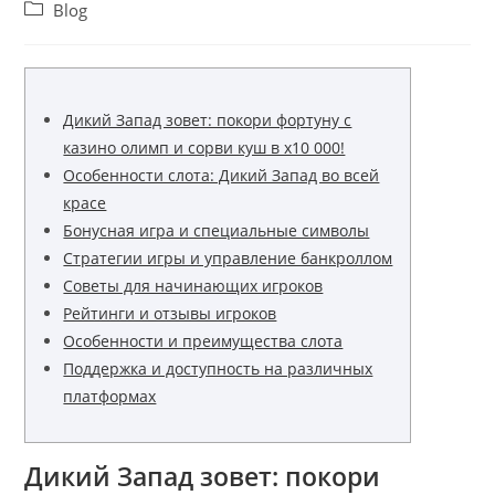
Blog
Дикий Запад зовет: покори фортуну с
казино олимп и сорви куш в x10 000!
Особенности слота: Дикий Запад во всей
красе
Бонусная игра и специальные символы
Стратегии игры и управление банкроллом
Советы для начинающих игроков
Рейтинги и отзывы игроков
Особенности и преимущества слота
Поддержка и доступность на различных
платформах
Дикий Запад зовет: покори