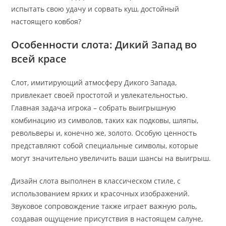
испытать свою удачу и сорвать куш, достойный
настоящего ковбоя?
Особенности слота: Дикий Запад во
всей красе
Слот, имитирующий атмосферу Дикого Запада,
привлекает своей простотой и увлекательностью.
Главная задача игрока – собрать выигрышную
комбинацию из символов, таких как подковы, шляпы,
револьверы и, конечно же, золото. Особую ценность
представляют собой специальные символы, которые
могут значительно увеличить ваши шансы на выигрыш.
Дизайн слота выполнен в классическом стиле, с
использованием ярких и красочных изображений.
Звуковое сопровождение также играет важную роль,
создавая ощущение присутствия в настоящем салуне,