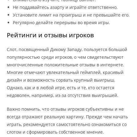
Не поддавайтесь азарту и играйте ответственно.
Установите лимит на проигрыш и не превышайте его.
Регулярно делайте перерывы во время игры.
Рейтинги и отзывы игроков
Слот, посвященный Дикому Западу, пользуется большой
популярностью среди игроков, о чем свидетельствуют
многочисленные положительные отзывы в интернете.
Многие отмечают увлекательный геймплей, красивый
дизайн и возможность сорвать крупный выигрыш.
Однако, как и в любой игре, есть и те, кто остается
недоволен, например, из-за отсутствия выигрышей.
Важно помнить, что отзывы игроков субъективны и не
всегда отражают реальную картину. Прежде чем начать
играть, рекомендуется самостоятельно ознакомиться со
слотом и сформировать собственное мнение.