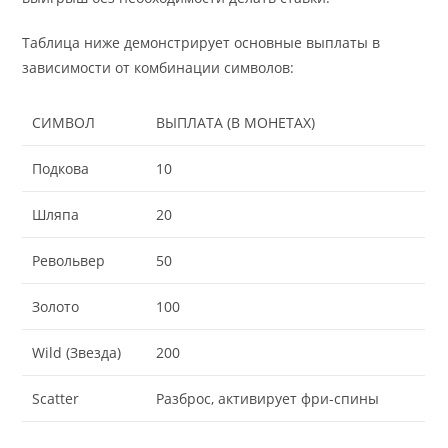
Таблица ниже демонстрирует основные выплаты в
зависимости от комбинации символов:
СИМВОЛ
ВЫПЛАТА (В МОНЕТАХ)
Подкова
10
Шляпа
20
Револьвер
50
Золото
100
Wild (Звезда)
200
Scatter
Разброс, активирует фри-спины