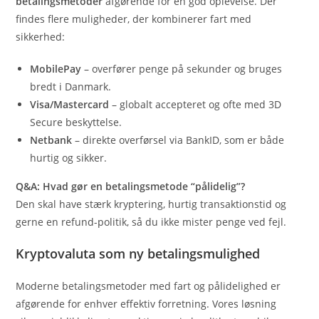
betalingsmetoder
afgørende for en god oplevelse. Der
findes flere muligheder, der kombinerer fart med
sikkerhed:
MobilePay
– overfører penge på sekunder og bruges
bredt i Danmark.
Visa/Mastercard
– globalt accepteret og ofte med 3D
Secure beskyttelse.
Netbank
– direkte overførsel via BankID, som er både
hurtig og sikker.
Q&A: Hvad gør en betalingsmetode “pålidelig”?
Den skal have stærk kryptering, hurtig transaktionstid og
gerne en refund-politik, så du ikke mister penge ved fejl.
Kryptovaluta som ny betalingsmulighed
Moderne betalingsmetoder med fart og pålidelighed er
afgørende for enhver effektiv forretning. Vores løsning