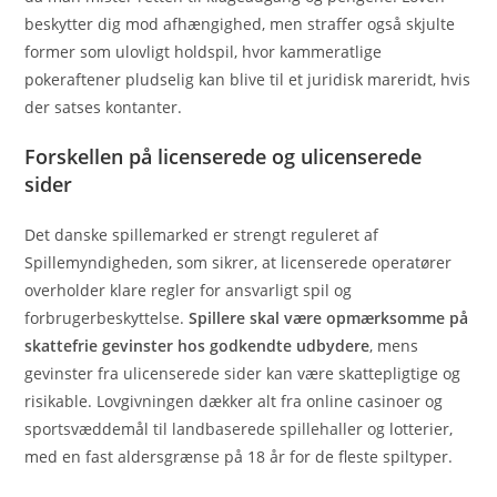
beskytter dig mod afhængighed, men straffer også skjulte
former som ulovligt holdspil, hvor kammeratlige
pokeraftener pludselig kan blive til et juridisk mareridt, hvis
der satses kontanter.
Forskellen på licenserede og ulicenserede
sider
Det danske spillemarked er strengt reguleret af
Spillemyndigheden, som sikrer, at licenserede operatører
overholder klare regler for ansvarligt spil og
forbrugerbeskyttelse.
Spillere skal være opmærksomme på
skattefrie gevinster hos godkendte udbydere
, mens
gevinster fra ulicenserede sider kan være skattepligtige og
risikable. Lovgivningen dækker alt fra online casinoer og
sportsvæddemål til landbaserede spillehaller og lotterier,
med en fast aldersgrænse på 18 år for de fleste spiltyper.