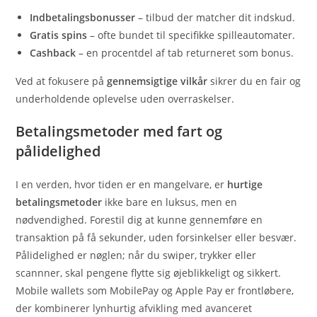
Indbetalingsbonusser
– tilbud der matcher dit indskud.
Gratis spins
– ofte bundet til specifikke spilleautomater.
Cashback
– en procentdel af tab returneret som bonus.
Ved at fokusere på
gennemsigtige vilkår
sikrer du en fair og
underholdende oplevelse uden overraskelser.
Betalingsmetoder med fart og
pålidelighed
I en verden, hvor tiden er en mangelvare, er
hurtige
betalingsmetoder
ikke bare en luksus, men en
nødvendighed. Forestil dig at kunne gennemføre en
transaktion på få sekunder, uden forsinkelser eller besvær.
Pålidelighed er nøglen; når du swiper, trykker eller
scannner, skal pengene flytte sig øjeblikkeligt og sikkert.
Mobile wallets som MobilePay og Apple Pay er frontløbere,
der kombinerer lynhurtig afvikling med avanceret