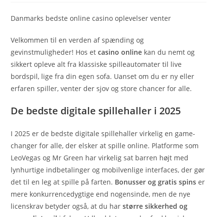
Danmarks bedste online casino oplevelser venter
Velkommen til en verden af spænding og
gevinstmuligheder! Hos et
casino online
kan du nemt og
sikkert opleve alt fra klassiske spilleautomater til live
bordspil, lige fra din egen sofa. Uanset om du er ny eller
erfaren spiller, venter der sjov og store chancer for alle.
De bedste digitale spillehaller i 2025
I 2025 er de bedste digitale spillehaller virkelig en game-
changer for alle, der elsker at spille online. Platforme som
LeoVegas og Mr Green har virkelig sat barren højt med
lynhurtige indbetalinger og mobilvenlige interfaces, der gør
det til en leg at spille på farten.
Bonusser og gratis spins
er
mere konkurrencedygtige end nogensinde, men de nye
licenskrav betyder også, at du har
større sikkerhed og