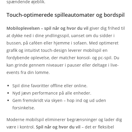
spændende øjeblik.
Touch-optimerede spilleautomater og bordspil
Mobiloplevelsen – spil når og hvor du vil
giver dig frihed til
at dykke ned i dine yndlingsspil, uanset om du sidder i
bussen, på caféen eller hjemme i sofaen. Med optimeret
grafik og intuitivt touch-design leverer mobilspil en
fordybende oplevelse, der matcher konsol- og pc-spil. Du
kan grinde gennem niveauer i pauser eller deltage i live-
events fra din lomme.
Spil dine favoritter offline eller online.
Nyd jævn performance på alle enheder.
Gem fremskridt via skyen – hop ind og ud uden
forsinkelse.
Moderne mobilspil eliminerer begrænsninger og lader dig
være i kontrol.
Spil når og hvor du vil
– det er fleksibel