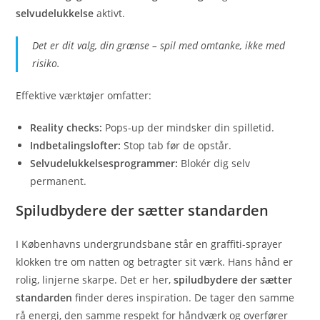
selvudelukkelse
aktivt.
Det er dit valg, din grænse – spil med omtanke, ikke med
risiko.
Effektive værktøjer omfatter:
Reality checks:
Pops-up der mindsker din spilletid.
Indbetalingslofter:
Stop tab før de opstår.
Selvudelukkelsesprogrammer:
Blokér dig selv
permanent.
Spiludbydere der sætter standarden
I Københavns undergrundsbane står en graffiti-sprayer
klokken tre om natten og betragter sit værk. Hans hånd er
rolig, linjerne skarpe. Det er her,
spiludbydere der sætter
standarden
finder deres inspiration. De tager den samme
rå energi, den samme respekt for håndværk og overfører