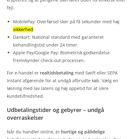
fejl.
MobilePay: Overførsel sker på få sekunder med høj
sikkerhed
.
Dankort: National standard med garanteret
behandlingstid under 24 timer.
Apple Pay/Google Pay: Biometrisk godkendelse
fremskynder check-out-processen.
For e-handel er
realtidsbetaling
med Swift eller SEPA
Instant afgørende for at undgå afbrudte køb. Vælg en
løsning med lav latens og høj oppetid for at sikre
kundetilfredshed.
Udbetalingstider og gebyrer – undgå
overraskelser
Når du handler online, er
hurtige og pålidelige