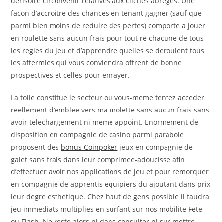
derisoire circonvenir relatives aux cliches abreges. Une
facon d’accroitre des chances en tenant gagner (sauf que
parmi bien moins de reduire des pertes) comporte a jouer
en roulette sans aucun frais pour tout re chacune de tous
les regles du jeu et d’apprendre quelles se deroulent tous
les affermies qui vous conviendra offrent de bonne
prospectives et celles pour enrayer.
La toile constitue le secteur ou vous-meme tentez acceder
reellement d’emblee vers ma molette sans aucun frais sans
avoir telechargement ni meme appoint. Enormement de
disposition en compagnie de casino parmi parabole
proposent des
bonus Coinpoker
jeux en compagnie de
galet sans frais dans leur comprimee-adoucisse afin
d’effectuer avoir nos applications de jeu et pour remorquer
en compagnie de apprentis equipiers du ajoutant dans prix
leur degre esthetique. Chez haut de gens possible il faudra
jeu immediats multiplies en surfant sur nos mobilite Fete
ou Flash. Ne reste alors ni dans consulter ni sur mettre