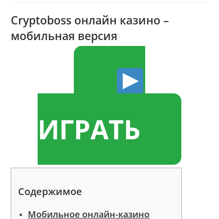
Cryptoboss онлайн казино –
мобильная версия
ИГРАТЬ
Содержимое
Мобильное онлайн-казино