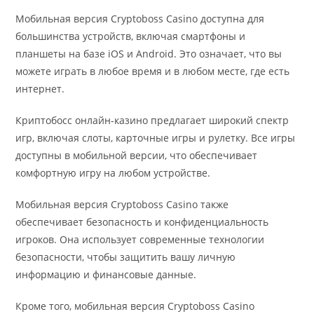
Мобильная версия Cryptoboss Casino доступна для
большинства устройств, включая смартфоны и
планшеты на базе iOS и Android. Это означает, что вы
можете играть в любое время и в любом месте, где есть
интернет.
Криптобосс онлайн-казино предлагает широкий спектр
игр, включая слоты, карточные игры и рулетку. Все игры
доступны в мобильной версии, что обеспечивает
комфортную игру на любом устройстве.
Мобильная версия Cryptoboss Casino также
обеспечивает безопасность и конфиденциальность
игроков. Она использует современные технологии
безопасности, чтобы защитить вашу личную
информацию и финансовые данные.
Кроме того, мобильная версия Cryptoboss Casino