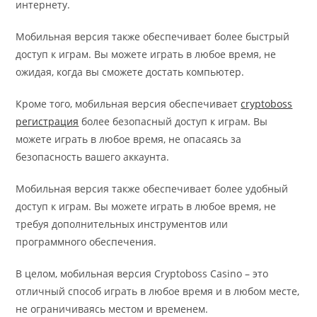
интернету.
Мобильная версия также обеспечивает более быстрый
доступ к играм. Вы можете играть в любое время, не
ожидая, когда вы сможете достать компьютер.
Кроме того, мобильная версия обеспечивает
cryptoboss
регистрация
более безопасный доступ к играм. Вы
можете играть в любое время, не опасаясь за
безопасность вашего аккаунта.
Мобильная версия также обеспечивает более удобный
доступ к играм. Вы можете играть в любое время, не
требуя дополнительных инструментов или
программного обеспечения.
В целом, мобильная версия Cryptoboss Casino – это
отличный способ играть в любое время и в любом месте,
не ограничиваясь местом и временем.