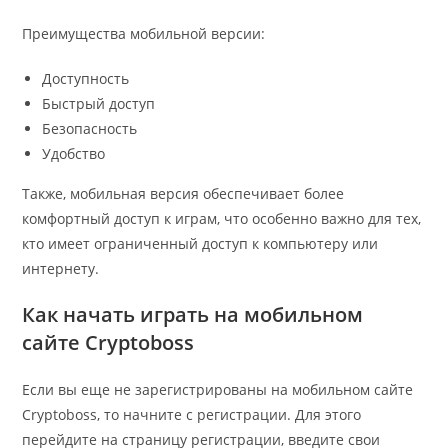
Преимущества мобильной версии:
Доступность
Быстрый доступ
Безопасность
Удобство
Также, мобильная версия обеспечивает более
комфортный доступ к играм, что особенно важно для тех,
кто имеет ограниченный доступ к компьютеру или
интернету.
Как начать играть на мобильном
сайте Cryptoboss
Если вы еще не зарегистрированы на мобильном сайте
Cryptoboss, то начните с регистрации. Для этого
перейдите на страницу регистрации, введите свои