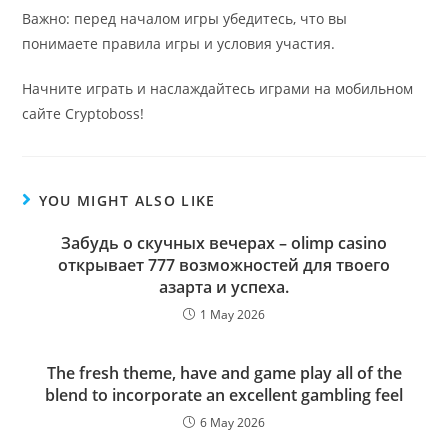
Важно: перед началом игры убедитесь, что вы
понимаете правила игры и условия участия.
Начните играть и наслаждайтесь играми на мобильном
сайте Cryptoboss!
YOU MIGHT ALSO LIKE
Забудь о скучных вечерах – olimp casino
открывает 777 возможностей для твоего
азарта и успеха.
1 May 2026
The fresh theme, have and game play all of the
blend to incorporate an excellent gambling feel
6 May 2026