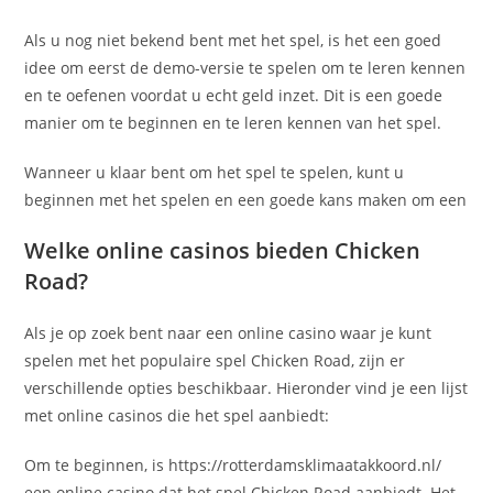
Als u nog niet bekend bent met het spel, is het een goed
idee om eerst de demo-versie te spelen om te leren kennen
en te oefenen voordat u echt geld inzet. Dit is een goede
manier om te beginnen en te leren kennen van het spel.
Wanneer u klaar bent om het spel te spelen, kunt u
beginnen met het spelen en een goede kans maken om een
Welke online casinos bieden Chicken
Road?
Als je op zoek bent naar een online casino waar je kunt
spelen met het populaire spel Chicken Road, zijn er
verschillende opties beschikbaar. Hieronder vind je een lijst
met online casinos die het spel aanbiedt:
Om te beginnen, is https://rotterdamsklimaatakkoord.nl/
een online casino dat het spel Chicken Road aanbiedt. Het