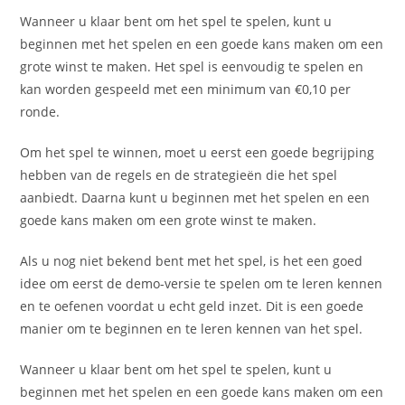
Wanneer u klaar bent om het spel te spelen, kunt u
beginnen met het spelen en een goede kans maken om een
grote winst te maken. Het spel is eenvoudig te spelen en
kan worden gespeeld met een minimum van €0,10 per
ronde.
Om het spel te winnen, moet u eerst een goede begrijping
hebben van de regels en de strategieën die het spel
aanbiedt. Daarna kunt u beginnen met het spelen en een
goede kans maken om een grote winst te maken.
Als u nog niet bekend bent met het spel, is het een goed
idee om eerst de demo-versie te spelen om te leren kennen
en te oefenen voordat u echt geld inzet. Dit is een goede
manier om te beginnen en te leren kennen van het spel.
Wanneer u klaar bent om het spel te spelen, kunt u
beginnen met het spelen en een goede kans maken om een