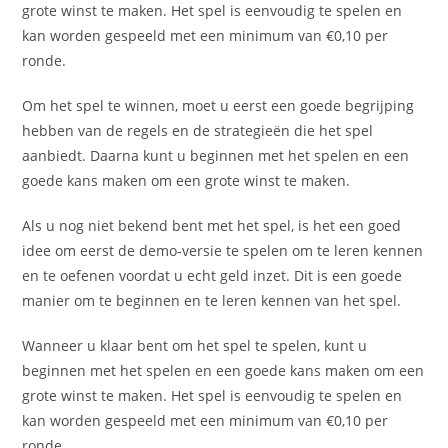
grote winst te maken. Het spel is eenvoudig te spelen en
kan worden gespeeld met een minimum van €0,10 per
ronde.
Om het spel te winnen, moet u eerst een goede begrijping
hebben van de regels en de strategieën die het spel
aanbiedt. Daarna kunt u beginnen met het spelen en een
goede kans maken om een grote winst te maken.
Als u nog niet bekend bent met het spel, is het een goed
idee om eerst de demo-versie te spelen om te leren kennen
en te oefenen voordat u echt geld inzet. Dit is een goede
manier om te beginnen en te leren kennen van het spel.
Wanneer u klaar bent om het spel te spelen, kunt u
beginnen met het spelen en een goede kans maken om een
grote winst te maken. Het spel is eenvoudig te spelen en
kan worden gespeeld met een minimum van €0,10 per
ronde.