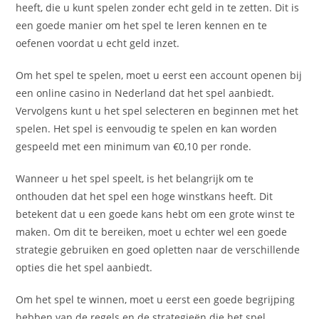
heeft, die u kunt spelen zonder echt geld in te zetten. Dit is
een goede manier om het spel te leren kennen en te
oefenen voordat u echt geld inzet.
Om het spel te spelen, moet u eerst een account openen bij
een online casino in Nederland dat het spel aanbiedt.
Vervolgens kunt u het spel selecteren en beginnen met het
spelen. Het spel is eenvoudig te spelen en kan worden
gespeeld met een minimum van €0,10 per ronde.
Wanneer u het spel speelt, is het belangrijk om te
onthouden dat het spel een hoge winstkans heeft. Dit
betekent dat u een goede kans hebt om een grote winst te
maken. Om dit te bereiken, moet u echter wel een goede
strategie gebruiken en goed opletten naar de verschillende
opties die het spel aanbiedt.
Om het spel te winnen, moet u eerst een goede begrijping
hebben van de regels en de strategieën die het spel