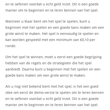
en te oefenen voordat u echt geld inzet. Dit is een goede
manier om te beginnen en te leren kennen van het spel.
Wanneer u klaar bent om het spel te spelen, kunt u
beginnen met het spelen en een goede kans maken om een
grote winst te maken. Het spel is eenvoudig te spelen en
kan worden gespeeld met een minimum van €0,10 per
ronde.
Om het spel te winnen, moet u eerst een goede begrijping
hebben van de regels en de strategieën die het spel
aanbiedt. Daarna kunt u beginnen met het spelen en een
goede kans maken om een grote winst te maken.
Als u nog niet bekend bent met het spel, is het een goed
idee om eerst de demo-versie te spelen om te leren kennen
en te oefenen voordat u echt geld inzet. Dit is een goede
manier om te beginnen en te leren kennen van het spel.