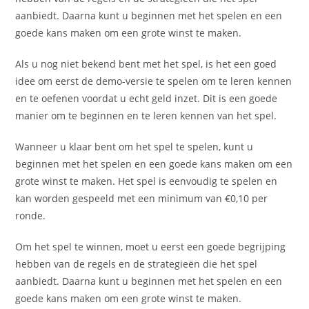
aanbiedt. Daarna kunt u beginnen met het spelen en een
goede kans maken om een grote winst te maken.
Als u nog niet bekend bent met het spel, is het een goed
idee om eerst de demo-versie te spelen om te leren kennen
en te oefenen voordat u echt geld inzet. Dit is een goede
manier om te beginnen en te leren kennen van het spel.
Wanneer u klaar bent om het spel te spelen, kunt u
beginnen met het spelen en een goede kans maken om een
grote winst te maken. Het spel is eenvoudig te spelen en
kan worden gespeeld met een minimum van €0,10 per
ronde.
Om het spel te winnen, moet u eerst een goede begrijping
hebben van de regels en de strategieën die het spel
aanbiedt. Daarna kunt u beginnen met het spelen en een
goede kans maken om een grote winst te maken.