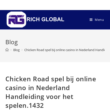
Menu
Blog
>
Blog
>
Chicken Road spel bij online casino in Nederland Handleid
Chicken Road spel bij online
casino in Nederland
Handleiding voor het
spelen.1432