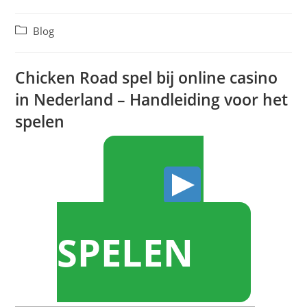
Blog
Chicken Road spel bij online casino
in Nederland – Handleiding voor het
spelen
SPELEN