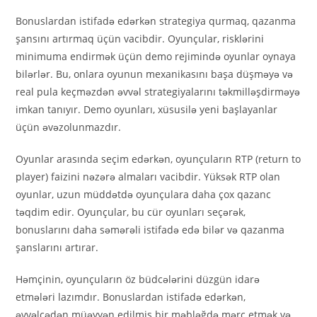
Bonuslardan istifadə edərkən strategiya qurmaq, qazanma
şansını artırmaq üçün vacibdir. Oyunçular, risklərini
minimuma endirmək üçün demo rejimində oyunlar oynaya
bilərlər. Bu, onlara oyunun mexanikasını başa düşməyə və
real pula keçməzdən əvvəl strategiyalarını təkmilləşdirməyə
imkan tanıyır. Demo oyunları, xüsusilə yeni başlayanlar
üçün əvəzolunmazdır.
Oyunlar arasında seçim edərkən, oyunçuların RTP (return to
player) faizini nəzərə almaları vacibdir. Yüksək RTP olan
oyunlar, uzun müddətdə oyunçulara daha çox qazanc
təqdim edir. Oyunçular, bu cür oyunları seçərək,
bonuslarını daha səmərəli istifadə edə bilər və qazanma
şanslarını artırar.
Həmçinin, oyunçuların öz büdcələrini düzgün idarə
etmələri lazımdır. Bonuslardan istifadə edərkən,
əvvəlcədən müəyyən edilmiş bir məbləğdə mərc etmək və