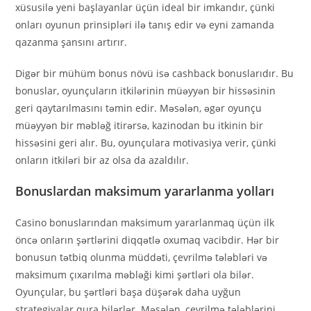
xüsusilə yeni başlayanlar üçün ideal bir imkandır, çünki
onları oyunun prinsipləri ilə tanış edir və eyni zamanda
qazanma şansını artırır.
Digər bir mühüm bonus növü isə cashback bonuslarıdır. Bu
bonuslar, oyunçuların itkilərinin müəyyən bir hissəsinin
geri qaytarılmasını təmin edir. Məsələn, əgər oyunçu
müəyyən bir məbləğ itirərsə, kazinodan bu itkinin bir
hissəsini geri alır. Bu, oyunçulara motivasiya verir, çünki
onların itkiləri bir az olsa da azaldılır.
Bonuslardan maksimum yararlanma yolları
Casino bonuslarından maksimum yararlanmaq üçün ilk
öncə onların şərtlərini diqqətlə oxumaq vacibdir. Hər bir
bonusun tətbiq olunma müddəti, çevrilmə tələbləri və
maksimum çıxarılma məbləği kimi şərtləri ola bilər.
Oyunçular, bu şərtləri başa düşərək daha uyğun
strategiyalar qura bilərlər. Məsələn, çevrilmə tələblərini