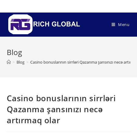
Menu
Blog
>
Blog
>
Casino bonuslarının sirrləri Qazanma şansınızı necə artırma
Casino bonuslarının sirrləri
Qazanma şansınızı necə
artırmaq olar