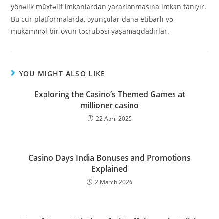
yönəlik müxtəlif imkanlardan yararlanmasına imkan tanıyır.
Bu cür platformalarda, oyunçular daha etibarlı və
mükəmməl bir oyun təcrübəsi yaşamaqdadırlar.
YOU MIGHT ALSO LIKE
Exploring the Casino’s Themed Games at
millioner casino
22 April 2025
Casino Days India Bonuses and Promotions
Explained
2 March 2026