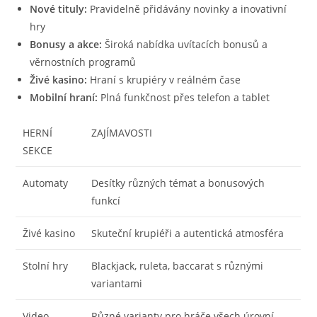
Nové tituly:
Pravidelně přidávány novinky a inovativní
hry
Bonusy a akce:
Široká nabídka uvítacích bonusů a
věrnostních programů
Živé kasino:
Hraní s krupiéry v reálném čase
Mobilní hraní:
Plná funkčnost přes telefon a tablet
HERNÍ
ZAJÍMAVOSTI
SEKCE
Automaty
Desítky různých témat a bonusových
funkcí
Živé kasino
Skuteční krupiéři a autentická atmosféra
Stolní hry
Blackjack, ruleta, baccarat s různými
variantami
Video
Různé varianty pro hráče všech úrovní