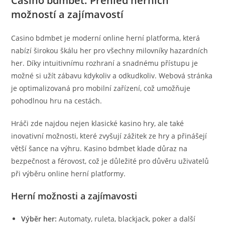
Casino bdmbet: Přehled herních
možností a zajímavostí
Casino bdmbet je moderní online herní platforma, která
nabízí širokou škálu her pro všechny milovníky hazardních
her. Díky intuitivnímu rozhraní a snadnému přístupu je
možné si užít zábavu kdykoliv a odkudkoliv. Webová stránka
je optimalizovaná pro mobilní zařízení, což umožňuje
pohodlnou hru na cestách.
Hráči zde najdou nejen klasické kasino hry, ale také
inovativní možnosti, které zvyšují zážitek ze hry a přinášejí
větší šance na výhru. Kasino bdmbet klade důraz na
bezpečnost a férovost, což je důležité pro důvěru uživatelů
při výběru online herní platformy.
Herní možnosti a zajímavosti
Výběr her:
Automaty, ruleta, blackjack, poker a další