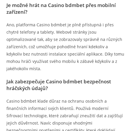
Je možné hrát na Casino bdmbet přes mobilní
zařízení?
Ano, platforma Casino bdmbet je plně přístupná i přes
chytré telefony a tablety. Webové stránky jsou
optimalizované tak, aby se zobrazovaly správně na různých
zařízeních, což umožňuje pohodlné hraní kdekoliv a
kdykoliv bez nutnosti instalace speciální aplikace. Díky tomu
mohou hráči využívat svého mobilu k zábavě kdykoliv a z
jakéhokoliv místa.
Jak zabezpečuje Casino bdmbet bezpečnost
hráčských údajů?
Casino bdmbet klade důraz na ochranu osobních a
finančních informací svých klientů. Používá moderní
šifrovací technologie, které zabraňují zneužití dat a zajišťují
jejich důvěrnost. Navíc disponuje vhodnými
bezpečnostními opatřeními a certifikáty, které dokládají