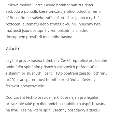
Celkově mobilní verze Casino bdmbet nabízí určitou
svobodu a pohodlí, které umožňuje plnohodnotný herní
zážitek přímo z vašeho zařízení. Ať už se jedná o rychlé
roztočení automatu nebo strategickou hru, všechny tyto
možnosti jsou dostupné v kompaktním a snadno
dostupném prostředí mobilního kasina.
Závěr
Legální provoz kasina bdmbet v České republice je zásadně
podmíněn splněním přísných zákonných požadavků a
získáním příslušných licencí. Tyto opatření zajišťují ochranu
hráčů, transparentnost herního prostředí a důvěru ve
férovost provozovatele.
Dodržování těchto pravidel je klíčové nejen pro legální
provoz, ale také pro dlouhodobou stabilitu a úspěch kasina
na trhu. Kasina, která splní všechny požadavky a získají