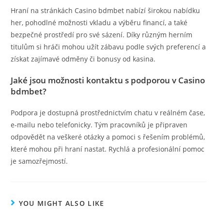
Hraní na stránkách Casino bdmbet nabízí širokou nabídku
her, pohodlné možnosti vkladu a výběru financí, a také
bezpečné prostředí pro své sázení. Díky různým herním
titulům si hráči mohou užít zábavu podle svých preferencí a
získat zajímavé odměny či bonusy od kasina.
Jaké jsou možnosti kontaktu s podporou v Casino
bdmbet?
Podpora je dostupná prostřednictvím chatu v reálném čase,
e-mailu nebo telefonicky. Tým pracovníků je připraven
odpovědět na veškeré otázky a pomoci s řešením problémů,
které mohou při hraní nastat. Rychlá a profesionální pomoc
je samozřejmostí.
YOU MIGHT ALSO LIKE