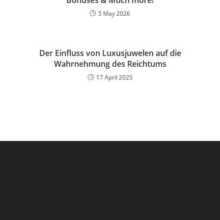
Bonuses & Much more!
5 May 2026
Der Einfluss von Luxusjuwelen auf die
Wahrnehmung des Reichtums
17 April 2025