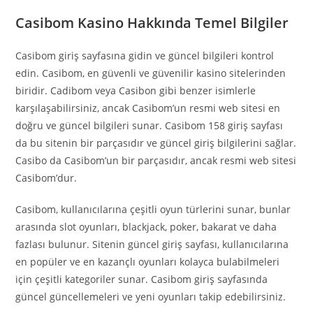
Casibom Kasino Hakkında Temel Bilgiler
Casibom giriş sayfasına gidin ve güncel bilgileri kontrol
edin. Casibom, en güvenli ve güvenilir kasino sitelerinden
biridir. Cadibom veya Casibon gibi benzer isimlerle
karşılaşabilirsiniz, ancak Casibom’un resmi web sitesi en
doğru ve güncel bilgileri sunar. Casibom 158 giriş sayfası
da bu sitenin bir parçasıdır ve güncel giriş bilgilerini sağlar.
Casibo da Casibom’un bir parçasıdır, ancak resmi web sitesi
Casibom’dur.
Casibom, kullanıcılarına çeşitli oyun türlerini sunar, bunlar
arasında slot oyunları, blackjack, poker, bakarat ve daha
fazlası bulunur. Sitenin güncel giriş sayfası, kullanıcılarına
en popüler ve en kazançlı oyunları kolayca bulabilmeleri
için çeşitli kategoriler sunar. Casibom giriş sayfasında
güncel güncellemeleri ve yeni oyunları takip edebilirsiniz.