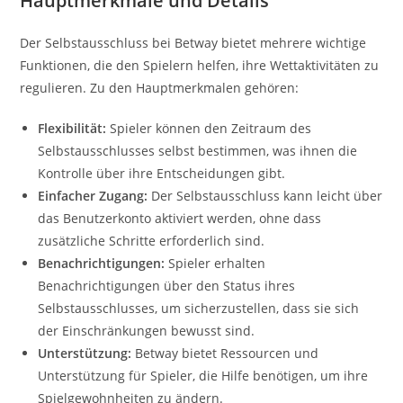
Hauptmerkmale und Details
Der Selbstausschluss bei Betway bietet mehrere wichtige
Funktionen, die den Spielern helfen, ihre Wettaktivitäten zu
regulieren. Zu den Hauptmerkmalen gehören:
Flexibilität:
Spieler können den Zeitraum des
Selbstausschlusses selbst bestimmen, was ihnen die
Kontrolle über ihre Entscheidungen gibt.
Einfacher Zugang:
Der Selbstausschluss kann leicht über
das Benutzerkonto aktiviert werden, ohne dass
zusätzliche Schritte erforderlich sind.
Benachrichtigungen:
Spieler erhalten
Benachrichtigungen über den Status ihres
Selbstausschlusses, um sicherzustellen, dass sie sich
der Einschränkungen bewusst sind.
Unterstützung:
Betway bietet Ressourcen und
Unterstützung für Spieler, die Hilfe benötigen, um ihre
Spielgewohnheiten zu ändern.