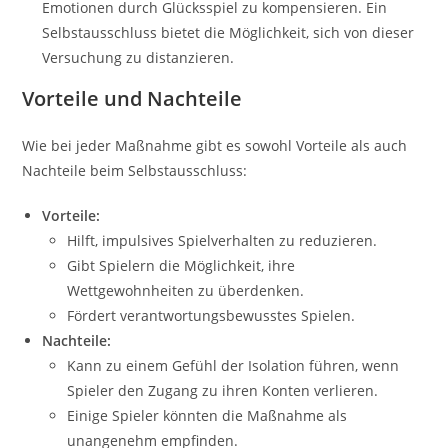
Emotionen durch Glücksspiel zu kompensieren. Ein
Selbstausschluss bietet die Möglichkeit, sich von dieser
Versuchung zu distanzieren.
Vorteile und Nachteile
Wie bei jeder Maßnahme gibt es sowohl Vorteile als auch
Nachteile beim Selbstausschluss:
Vorteile:
Hilft, impulsives Spielverhalten zu reduzieren.
Gibt Spielern die Möglichkeit, ihre
Wettgewohnheiten zu überdenken.
Fördert verantwortungsbewusstes Spielen.
Nachteile:
Kann zu einem Gefühl der Isolation führen, wenn
Spieler den Zugang zu ihren Konten verlieren.
Einige Spieler könnten die Maßnahme als
unangenehm empfinden.