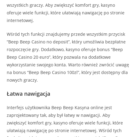
wszystkich graczy. Aby zwiększyć komfort gry, kasyno
oferuje wiele funkcji, które ułatwiają nawigację po stronie
internetowej.
Wśród tych funkcji znajdujemy przede wszystkim przycisk
“Beep Beep Casino no deposit”, który umożliwia bezpłatne
rozpoczęcie gry. Dodatkowo, kasyno oferuje bonus “Beep
Beep Casino 20 euro”, który pozwala na dodatkowe
wykorzystanie swojego konta. Warto również zwrócić uwagę
na bonus “Beep Beep Casino 100zl”, który jest dostępny dla
nowych graczy.
Łatwa nawigacja
Interfejs użytkownika Beep Beep Kasyna online jest
zaprojektowany tak, aby był łatwy w nawigacji. Aby
zwiększyć komfort gry, kasyno oferuje wiele funkcji, które
ułatwiają nawigację po stronie internetowej. Wśród tych