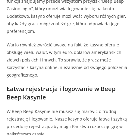
funkcji znajdujemy przede wszystkim przycisk “Beep Beep
Casino login”, który umożliwia logowanie się na konto.
Dodatkowo, kasyno oferuje możliwość wyboru różnych gier,
aby każdy gracz mógł znaleźć grę, która odpowiada jego
preferencjom.
Warto również zwrócić uwagę na fakt, że kasyno oferuje
obsługę wielu walut, w tym euro, dolarów amerykańskich,
złotych polskich i innych. To sprawia, że gracz może
korzystać z kasyna online, niezależnie od swojego położenia
geograficznego.
Łatwa rejestracja i logowanie w Beep
Beep Kasynie
W Beep Beep Kasynie nie musisz się martwić o trudną
rejestrację i logowanie. Nasze kasyno oferuje łatwą i szybką
procedurę rejestracji, aby mogli Państwo rozpocząć grę w
najkrótszym czasie.