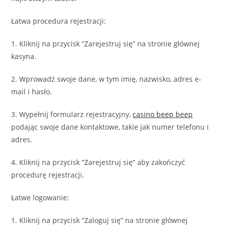
Łatwa procedura rejestracji:
1. Kliknij na przycisk “Zarejestruj się” na stronie głównej
kasyna.
2. Wprowadź swoje dane, w tym imię, nazwisko, adres e-
mail i hasło.
3. Wypełnij formularz rejestracyjny,
casino beep beep
podając swoje dane kontaktowe, takie jak numer telefonu i
adres.
4. Kliknij na przycisk “Zarejestruj się” aby zakończyć
procedurę rejestracji.
Łatwe logowanie:
1. Kliknij na przycisk “Zaloguj się” na stronie głównej