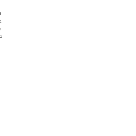
t
α
α
ο