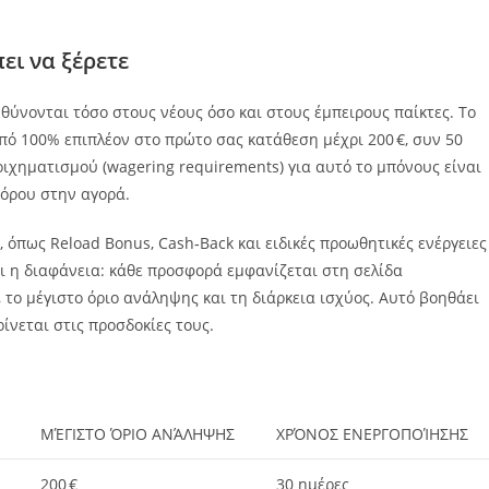
ει να ξέρετε
θύνονται τόσο στους νέους όσο και στους έμπειρους παίκτες. Το
πό 100% επιπλέον στο πρώτο σας κατάθεση μέχρι 200 €, συν 50
οιχηματισμού (wagering requirements) για αυτό το μπόνους είναι
 όρου στην αγορά.
όπως Reload Bonus, Cash‑Back και ειδικές προωθητικές ενέργειες
αι η διαφάνεια: κάθε προσφορά εμφανίζεται στη σελίδα
 το μέγιστο όριο ανάληψης και τη διάρκεια ισχύος. Αυτό βοηθάει
νεται στις προσδοκίες τους.
ΜΈΓΙΣΤΟ ΌΡΙΟ ΑΝΆΛΗΨΗΣ
ΧΡΌΝΟΣ ΕΝΕΡΓΟΠΟΊΗΣΗΣ
200 €
30 ημέρες