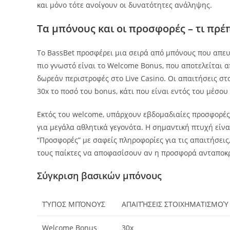
και μόνο τότε ανοίγουν οι δυνατότητες ανάληψης.
Τα μπόνους και οι προσφορές – τι πρέπ
Το BassBet προσφέρει μια σειρά από μπόνους που απευ
πιο γνωστό είναι το Welcome Bonus, που αποτελείται α
δωρεάν περιστροφές στο Live Casino. Οι απαιτήσεις στ
30x το ποσό του bonus, κάτι που είναι εντός του μέσου
Εκτός του welcome, υπάρχουν εβδομαδιαίες προσφορές, 
για μεγάλα αθλητικά γεγονότα. Η σημαντική πτυχή είν
“Προσφορές” με σαφείς πληροφορίες για τις απαιτήσεις,
τους παίκτες να αποφασίσουν αν η προσφορά ανταποκρί
Σύγκριση βασικών μπόνους
ΤΎΠΟΣ ΜΠΌΝΟΥΣ
ΑΠΑΙΤΉΣΕΙΣ ΣΤΟΙΧΗΜΑΤΙΣΜΟΎ
Welcome Bonus
30x