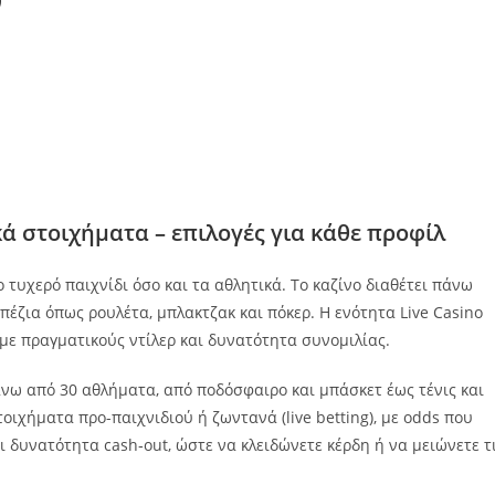
κά στοιχήματα – επιλογές για κάθε προφίλ
 τυχερό παιχνίδι όσο και τα αθλητικά. Το καζίνο διαθέτει πάνω
πέζια όπως ρουλέτα, μπλακτζακ και πόκερ. Η ενότητα Live Casino
με πραγματικούς ντίλερ και δυνατότητα συνομιλίας.
ω από 30 αθλήματα, από ποδόσφαιρο και μπάσκετ έως τένις και
ιχήματα προ-παιχνιδιού ή ζωντανά (live betting), με odds που
 δυνατότητα cash‑out, ώστε να κλειδώνετε κέρδη ή να μειώνετε τ