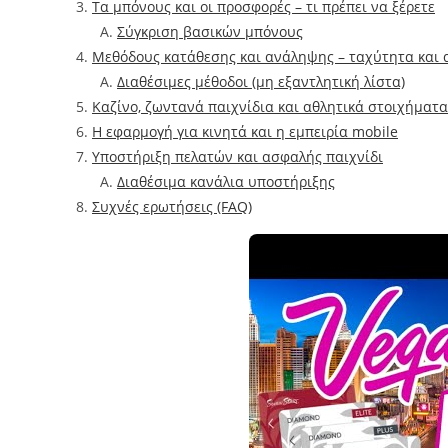
Τα μπόνους και οι προσφορές – τι πρέπει να ξέρετε
Σύγκριση βασικών μπόνους
Μεθόδους κατάθεσης και ανάληψης – ταχύτητα και 
Διαθέσιμες μέθοδοι (μη εξαντλητική λίστα)
Καζίνο, ζωντανά παιχνίδια και αθλητικά στοιχήματα 
Η εφαρμογή για κινητά και η εμπειρία mobile
Υποστήριξη πελατών και ασφαλής παιχνίδι
Διαθέσιμα κανάλια υποστήριξης
Συχνές ερωτήσεις (FAQ)