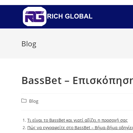
Blog
BassBet – Επισκόπηση
Blog
Τι είναι το BassBet και γιατί αξίζει η προσοχή σας
Πώς να εγγραφείτε στο BassBet – Βήμα-βήμα οδηγίε