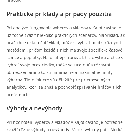
hráčov.
Praktické príklady a prípady použitia
Pri analýze fungovania výberov a vkladov v Kajot casino je
užitočné zvážiť niekoľko praktických scenárov. Napríklad, ak
hráč chce uskutočniť vklad, môže si vybrať medzi rôznymi
metódami, pričom každá z nich má svoje špecifické časové
rámce a poplatky. Na druhej strane, ak hráč vyhrá a chce si
vybrať svoje prostriedky, môže sa stretnúť s rôznymi
obmedzeniami, ako sú minimálne a maximálne limity
výberov. Tieto faktory sú dôležité pre priemyselných
analytikov, ktorí sa snažia pochopiť správanie hráčov a ich
preferencie.
Výhody a nevýhody
Pri hodnotení výberov a vkladov v Kajot casino je potrebné
zvážiť rôzne výhody a nevýhody. Medzi výhody patrí široká