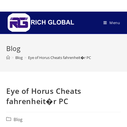
Menu
Blog
>
Blog
>
Eye of Horus Cheats fahrenheit�r PC
Eye of Horus Cheats
fahrenheit�r PC
Blog