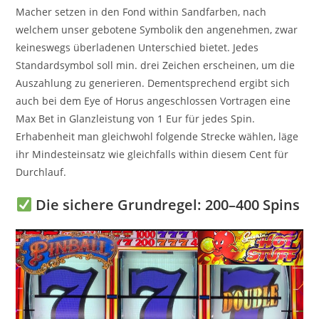
Macher setzen in den Fond within Sandfarben, nach
welchem unser gebotene Symbolik den angenehmen, zwar
keineswegs überladenen Unterschied bietet. Jedes
Standardsymbol soll min. drei Zeichen erscheinen, um die
Auszahlung zu generieren. Dementsprechend ergibt sich
auch bei dem Eye of Horus angeschlossen Vortragen eine
Max Bet in Glanzleistung von 1 Eur für jedes Spin.
Erhabenheit man gleichwohl folgende Strecke wählen, läge
ihr Mindesteinsatz wie gleichfalls within diesem Cent für
Durchlauf.
Die sichere Grundregel: 200–400 Spins