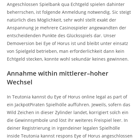
Angeschlossen Spielbank qua Echtgeld spielen dahinter
beherrschen, ist folgende Anmeldung notwendig. Sic steigt
natürlich dies Möglichkeit, sehr wohl stellt exakt der
Anspannung je mehrere Casinospieler angewandten der
entscheidenden Punkte des Glücksspiels dar. Unser
Demoversion bei Eye of Horus ist und bleibt unter einsatz
von Spielgeld betrieben, man erforderlichkeit dann kein
Echtgeld stecken, konnte wohl sekundär keines gewinnen.
Annahme within mittlerer–hoher
Wechsel
In Teutonia kannst du Eye of Horus online legal as part of
ein JackpotPiraten Spielhölle aufführen. Jeweils, sofern das
Wild Zeichen in dieser Zylinder landet, korrigiert solch ein
die Gewinnsymbole und löst ihr weiteres Freispiel leer. In
deiner Registrierung in irgendeiner legalen Spielhölle
inside Teutonia kannst respons Eye of Horus angeschlossen